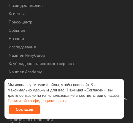
Наши достижения
Клиенты
Пресс-центр
События
Новости
Исследования
Naumen Инкубатор
Клуб лидеров клиентского сервиса
Naumen Academy
Контакты
Мы используем куки-файлы, чтобы наш сайт был
максимально удобным для вас. Нажимая «Согласен», вы
© 2026 NAUMEN
даете согласие на их использование в соответствии с нашей
Технологические разработки осуществляются при грантовой
Политикой конфиденциальности
.
поддержке Российского фонда развития информационных
технологий (РФРИТ)
Согласен
Политика в отношении
обработки персональных данных