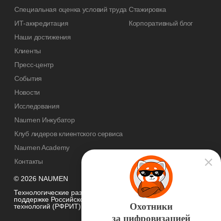
Специальная оценка условий труда
Стажировка
ИТ-аккредитация
Корпоративный блог
Наши достижения
Клиенты
Пресс-центр
События
Новости
Исследования
Naumen Инкубатор
Клуб лидеров клиентского сервиса
Naumen Academy
Контакты
© 2026 NAUMEN
Технологические разработки осуществляются при грантовой
поддержке Российского фонда развития информационных
Охотники
технологий (РФРИТ)
за цифровизацией