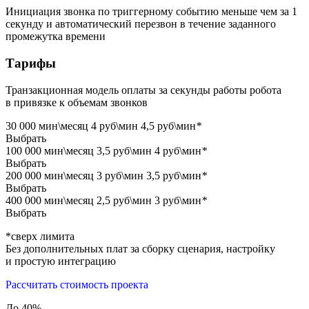
Инициация звонка по триггерному событию
меньше чем за 1
секунду
и автоматический перезвон в течение заданного
промежутка времени
Тарифы
Транзакционная модель оплаты за секунды работы робота
в привязке к объемам звонков
30 000 мин\месяц
4 руб\мин
4,5 руб\мин
*
Выбрать
100 000 мин\месяц
3,5 руб\мин
4 руб\мин
*
Выбрать
200 000 мин\месяц
3 руб\мин
3,5 руб\мин
*
Выбрать
400 000 мин\месяц
2,5 руб\мин
3 руб\мин
*
Выбрать
*сверх лимита
Без дополнительных плат за сборку сценария, настройку
и простую интеграцию
Рассчитать стоимость проекта
До 40%