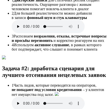
1
Дикторские записи
для статичных реплик создают
реалистичность. Ощущение разговора с живым
человеком помогает вовлечь клиента в диалог
2
Для большей реалистичности можно добавили
в записи
фоновый шум и стук клавиатуры
3
Распознаем
возражения, отказы, встречные вопросы
и просьбы перезвонить
и корректно реагируем на них
4
Используем
активное слушание
, в рамках которого
бот подтверждает, что слышит и понимает клиента
Задача #2
: доработка сценария для
лучшего отсеивания нецелевых заявок
1
Часть лидов, которые переводятся на операторов,
не попадают под условия кредитования
– у клиентов
нет имущества под залог.