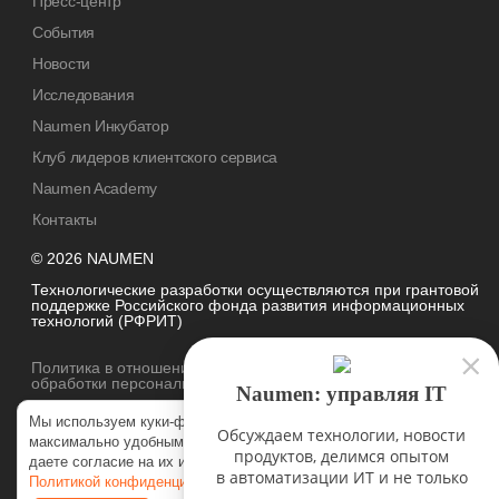
Пресс-центр
События
Новости
Исследования
Naumen Инкубатор
Клуб лидеров клиентского сервиса
Naumen Academy
Контакты
© 2026 NAUMEN
Технологические разработки осуществляются при грантовой
поддержке Российского фонда развития информационных
технологий (РФРИТ)
Политика в отношении
обработки персональных данных
Naumen: управляя IT
Мы используем куки-файлы, чтобы наш сайт был
Обсуждаем технологии, новости
максимально удобным для вас. Нажимая «Согласен», вы
продуктов, делимся опытом
даете согласие на их использование в соответствии с нашей
в автоматизации ИТ и не только
Политикой конфиденциальности
.