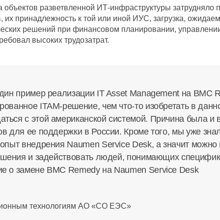
та объектов разветвленной ИТ-инфраструктуры затрудняло
 их принадлежность к той или иной ИУС, загрузка, ожидаемы
ческих решений при финансовом планировании, управлени
ребовал высоких трудозатрат.
один пример реализации IT Asset Management на BMC
рованное ITAM-решение, чем что-то изобретать в данн
ться с этой американской системой. Причина была и в
в для ее поддержки в России. Кроме того, мы уже знал
опыт внедрения Naumen Service Desk, а значит можно н
решения и задействовать людей, понимающих специфик
е о замене BMC Remedy на Naumen Service Desk
ционным технологиям АО «СО ЕЭС»