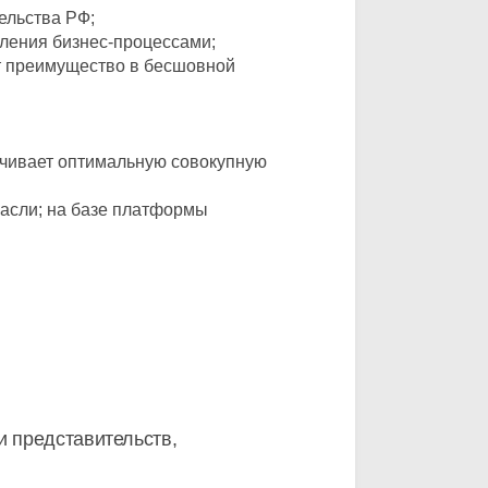
ельства РФ;
вления бизнес-процессами;
т преимущество в бесшовной
печивает оптимальную совокупную
расли; на базе платформы
и представительств,