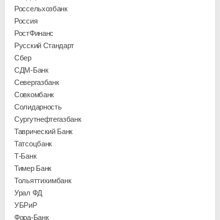
Россельхозбанк
Россия
РостФинанс
Русский Стандарт
Сбер
СДМ-Банк
Севергазбанк
Совкомбанк
Солидарность
Сургутнефтегазбанк
Таврический Банк
Татсоцбанк
Т-Банк
Тимер Банк
Тольяттихимбанк
Урал ФД
УБРиР
Фора-Банк