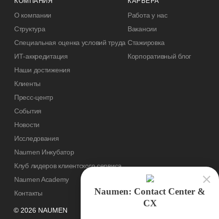
КОМПАНИЯ
КАРЬЕРА
О компании
Работа у нас
Структура
Вакансии
Специальная оценка условий труда
Стажировка
ИТ-аккредитация
Корпоративный блог
Наши достижения
Клиенты
Пресс-центр
События
Новости
Исследования
Naumen Инкубатор
Клуб лидеров клиентского сервиса
Naumen Academy
Naumen: Contact Center &
Контакты
CX
© 2026 NAUMEN