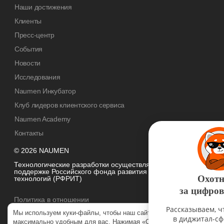
Наши достижения
Клиенты
Пресс-центр
События
Новости
Исследования
Naumen Инкубатор
Клуб лидеров клиентского сервиса
Naumen Academy
Контакты
© 2026 NAUMEN
Технологические разработки осуществляются при грантовой
поддержке Российского фонда развития информационных
Охотники
технологий (РФРИТ)
за цифровизацией
Политика в отношении
обработки персональных данных
Рассказываем, что происходит
Мы используем куки-файлы, чтобы наш сайт был
в диджитал-сфере: обзоры
максимально удобным для вас. Нажимая «Согласен», вы