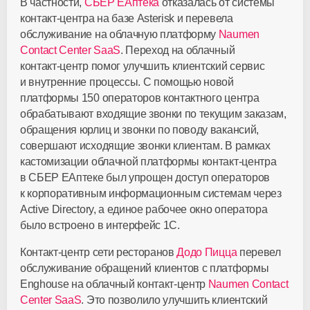
В частности,
СБЕР ЕАптека
отказалась от системы
контакт-центра
на базе Asterisk и перевела
обслуживание на облачную платформу
Naumen
Contact Center SaaS
. Переход на облачный
контакт-центр
помог улучшить клиентский сервис
и внутренние процессы. С помощью новой
платформы 150 операторов контактного центра
обрабатывают входящие звонки по текущим заказам,
обращения юрлиц и звонки по поводу вакансий,
совершают исходящие звонки клиентам. В рамках
кастомизации облачной платформы
контакт-центра
в СБЕР ЕАптеке был упрощен доступ операторов
к корпоративным информационным системам через
Active Directory, а единое рабочее окно оператора
было встроено в интерфейс 1С.
Контакт-центр
сети ресторанов
Додо Пицца
перевел
обслуживание обращений клиентов с платформы
Enghouse на облачный
контакт-центр
Naumen Contact
Center SaaS
. Это позволило улучшить клиентский