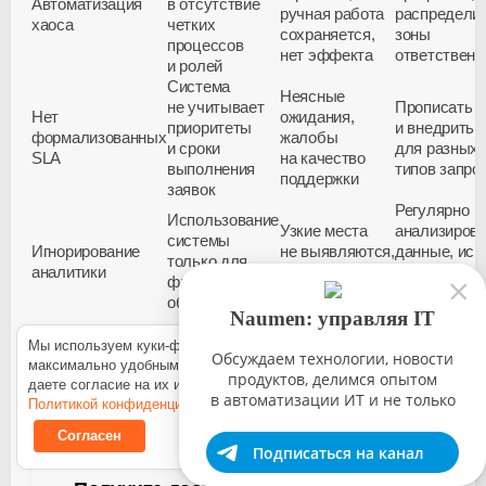
Автоматизация
в отсутствие
ручная работа
распредели
хаоса
четких
сохраняется,
зоны
процессов
нет эффекта
ответственн
и ролей
Система
Неясные
не учитывает
Прописать
Нет
ожидания,
приоритеты
и внедрить 
формализованных
жалобы
и сроки
для разных
SLA
на качество
выполнения
типов запро
поддержки
заявок
Регулярно
Использование
Узкие места
анализирова
системы
Игнорирование
не выявляются,
данные, иск
только для
аналитики
проблемы
повторяющи
фиксации
повторяются
инциденты
обращений
и перегрузки
Naumen: управляя IT
Отсутствие
Система
Вовлекать
Мы используем куки-файлы, чтобы наш сайт был
Не учитывается
обучения,
игнорируется,
Обсуждаем технологии, новости
персонал,
максимально удобным для вас. Нажимая «Согласен», вы
сопротивление
мотивации,
работа ведется
продуктов, делимся опытом
обучать,
даете согласие на их использование в соответствии с нашей
сотрудников
объяснения
вне системы,
в автоматизации ИТ и не только
Политикой конфиденциальности
.
демонстрир
и пользователей
пользы
данные
выгоды
Согласен
изменений
теряются
Подписаться на канал