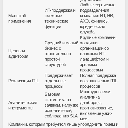
Любые сервисные
ИТ-поддержка и
подразделения
Масштаб
смежные
компании: ИТ, HR,
применения
технические
АХО, финансы,
функции
юридическая
служба
Крупные компании,
Средний и малый
холдинги,
бизнес с
организации со
Целевая
относительно
сложным ИТ-
аудитория
простой
ландшафтом и
структурой
зрелыми
процессами
Поддерживает
Полная поддержка
Реализация ITIL
отдельные
всех ключевых ITIL-
процессы
процессов
Многоуровневая
Базовая
аналитика,
статистика по
Аналитические
дашборды,
заявкам, нагрузке
инструменты
прогнозирование,
исполнителей,
выявление узких
соблюдению SLA
мест
Компании, которым требуется лишь упорядочить прием и