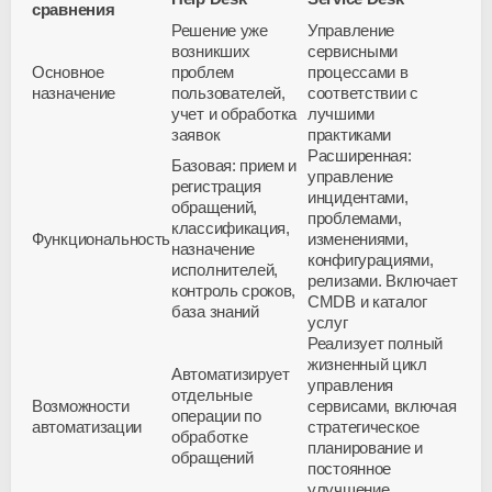
сравнения
Решение уже
Управление
возникших
сервисными
Основное
проблем
процессами в
назначение
пользователей,
соответствии с
учет и обработка
лучшими
заявок
практиками
Расширенная:
Базовая: прием и
управление
регистрация
инцидентами,
обращений,
проблемами,
классификация,
Функциональность
изменениями,
назначение
конфигурациями,
исполнителей,
релизами. Включает
контроль сроков,
CMDB и каталог
база знаний
услуг
Реализует полный
жизненный цикл
Автоматизирует
управления
отдельные
Возможности
сервисами, включая
операции по
автоматизации
стратегическое
обработке
планирование и
обращений
постоянное
улучшение