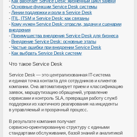
Как работает Service Desk: жизненный цикл заявки
Основные функции Service Desk системы
Линии поддержки и роли в Service Desk
ITIL, ITSM и Service Desk: как связаны
Кому нужен Service Desk: отрасли, задачи и сценарии
внедрения
Преимущества внедрения Service Desk для бизнеса
Внедрение Service Desk: основные этапы
Частые ошибки при внедрении Service Desk
Как выбрать Service Desk систему
Что такое Service Desk
Service Desk — это централизованная
IT-система
и единая точка контакта для сотрудников и клиентов
компании. Она автоматизирует прием и классификацию
заявок, маршрутизацию обращений, управление
сервисами и контроль SLA, превращая работу служб
поддержки из хаотичного реагирования на инциденты
в управляемый и прозрачный процесс.
В результате компания получает
сервисно-ориентированную
структуру с едиными
стандартами обслуживания, базой знаний и аналитикой