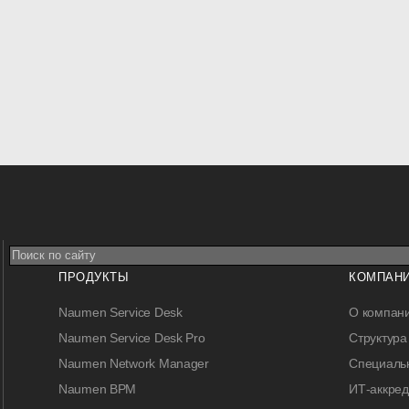
ПРОДУКТЫ
КОМПАН
Naumen Service Desk
О компан
Naumen Service Desk Pro
Структура
Naumen Network Manager
Специальн
Naumen BPM
ИТ-аккре