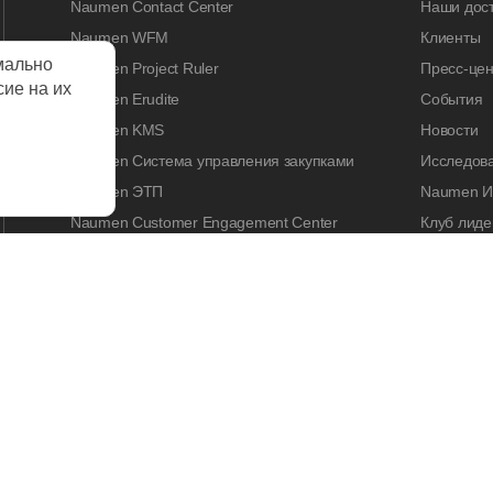
Naumen Contact Center
Наши дос
Naumen WFM
Клиенты
мально
Naumen Project Ruler
Пресс-цен
сие на их
Naumen Erudite
События
Naumen KMS
Новости
Naumen Система управления закупками
Исследов
Naumen ЭТП
Naumen И
Naumen Customer Engagement Center
Клуб лиде
Naumen Legal Tech
Naumen A
Naumen Enterprise Search
Контакты
Naumen Smart Expertise
КАРЬЕРА
Работа у 
Вакансии
Стажиров
Корпорати