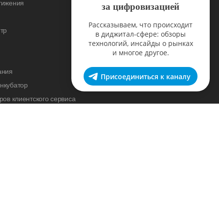
тижения
за цифровизацией
Рассказываем, что происходит
тр
в диджитал-сфере: обзоры
технологий, инсайды о рынках
и многое другое.
ания
Присоединиться к каналу
нкубатор
ров клиентского сервиса
cademy
нас
ка
вный блог