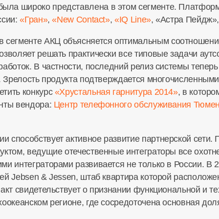
ла широко представлена в этом сегменте. Платформ
ссии:
«Гран»
,
«New Contact»
,
«IQ Line»
, «Астра Пейдж»
сегменте АКЦ объясняется оптимальным соотношени
озволяет решать практически все типовые задачи аутсо
работок. В частности, последний релиз системы тепер
l. Зрелость продукта подтверждается многочисленны
етить конкурс
«Хрустальная гарнитура 2014»
, в котор
енты вендора:
Центр телефонного обслуживания Тюмен
 способствует активное развитие партнерской сети. 
уктом, ведущие отечественные интеграторы все охотн
ми интеграторами развивается не только в России. В
ей Jebsen & Jessen, штаб квартира которой расположе
факт свидетельствует о признании функциональной и те
хоокеанском регионе, где сосредоточена основная дол