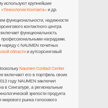
у используют крупнейшие
,
«Технологии Контакта»
и др.
ем функциональности, надежности
рсингового контактного центра
ь включает функциональность
ми профессиональными наградами.
ом наряду с NAUMEN почетных
ской области
и аутсорсинговый
Поскольку
Naumen Contact Center
ее включают его в портфель своих
 2013 году NAUMEN заключил
на в Сингапуре, а региональные
хнологической зрелости продукта
я мирового рынка голосового