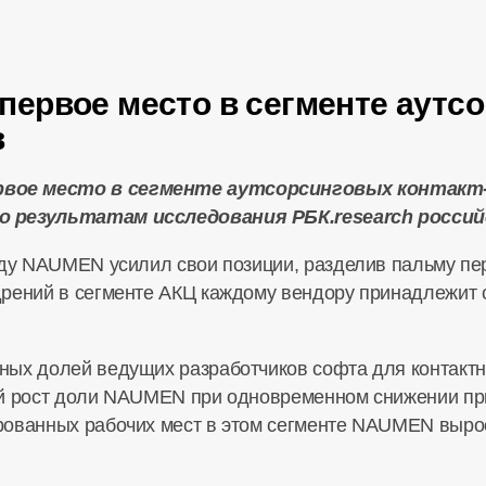
ервое место в сегменте аутс
в
вое место в сегменте аутсорсинговых контакт-
 результатам исследования РБК.research российс
оду NAUMEN усилил свои позиции, разделив пальму п
дрений в сегменте АКЦ каждому вендору принадлежит 
ых долей ведущих разработчиков софта для контактны
ый рост доли NAUMEN при одновременном снижении при
рованных рабочих мест в этом сегменте NAUMEN выро