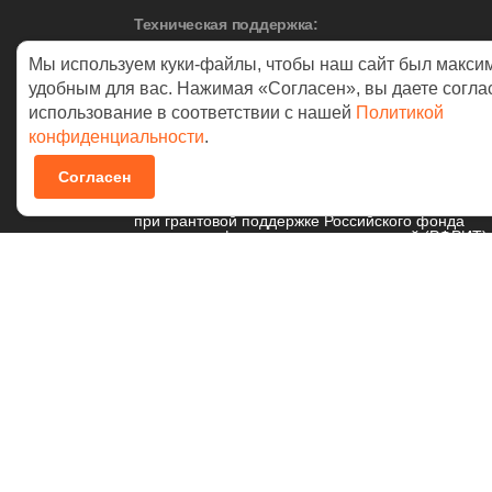
Техническая поддержка:
Москва:
+7 (495) 542-17-53
Мы используем куки-файлы, чтобы наш сайт был макси
Екатеринбург:
+7 (343) 378-42-88
удобным для вас. Нажимая «Согласен», вы даете согла
использование в соответствии с нашей
Политикой
конфиденциальности
.
© 2026 NAUMEN
Согласен
Технологические разработки осуществляются
при грантовой поддержке Российского фонда
развития информационных технологий (РФРИТ)
Политика в отношении
обработки персональных данных