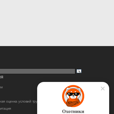
ИЯ
ии
ая оценка условий труда
дитация
Охотники