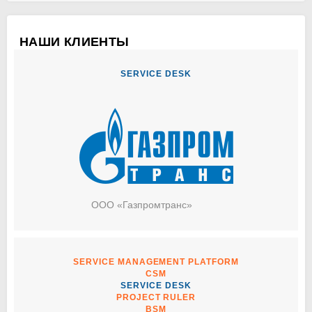
НАШИ КЛИЕНТЫ
SERVICE DESK
SERVICE DESK
ООО «Газпромтранс»
Транспортные услуги
Отрасль:
Автоматизация управления внутренними
Проект:
ИТ и другими видами услуг на базе решения Naumen
Service Desk
КЕЙС КЛИЕНТА
ООО «Газпромтранс»
SERVICE MANAGEMENT PLATFORM
SERVICE MANAGEMENT PLATFORM
CSM
CSM
SERVICE DESK
SERVICE DESK
PROJECT RULER
PROJECT RULER
BSM
BSM