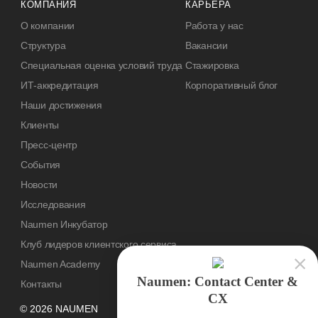
КОМПАНИЯ
КАРЬЕРА
О компании
Работа у нас
Структура
Вакансии
Специальная оценка условий труда
Стажировка
ИТ-аккредитация
Корпоративный блог
Наши достижения
Клиенты
Пресс-центр
События
Новости
Исследования
Naumen Инкубатор
Клуб лидеров клиентского сервиса
Naumen Academy
Naumen: Contact Center &
Контакты
CX
© 2026 NAUMEN