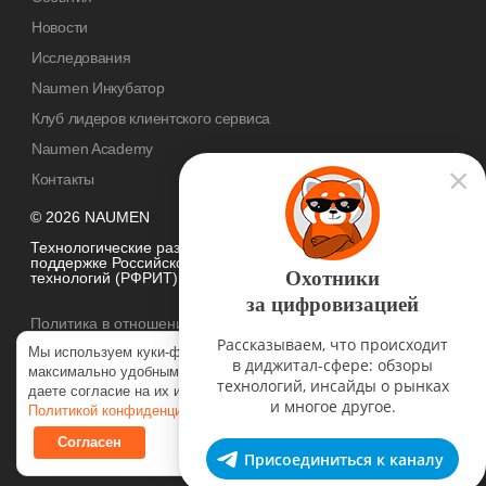
Новости
Исследования
Naumen Инкубатор
Клуб лидеров клиентского сервиса
Naumen Academy
Контакты
© 2026 NAUMEN
Технологические разработки осуществляются при грантовой
поддержке Российского фонда развития информационных
Охотники
технологий (РФРИТ)
за цифровизацией
Политика в отношении
обработки персональных данных
Рассказываем, что происходит
Мы используем куки-файлы, чтобы наш сайт был
в диджитал-сфере: обзоры
максимально удобным для вас. Нажимая «Согласен», вы
технологий, инсайды о рынках
даете согласие на их использование в соответствии с нашей
и многое другое.
Политикой конфиденциальности
.
Согласен
Присоединиться к каналу