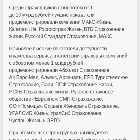
Среди страховщиков с оборотом от 1
до 10 млрд рублей лучшие показатели
продемонстрировали компании
МАКС-Жизнь
,
Капитал Life, Росгосстрах Жизнь, ВТБ Страхование
жизни, Русский Стандарт Страхование, МАКС.
Наиболее высокие показатели доступности
и качества сервиса в категории страховых компаний
с оборотом менее 1 млрд рублей
продемонстрировали Абсолют Страхование,
АК
Барс-Мед
, Альянс, Арсеналъ, ЕРВ Туристическое
Страхование, Пари, ППФ Страхование жизни,
РСХБ-Страхование
жизни, Русское страховое
общество «Евроинс»,
СМП-Страхование
,
СО «Помощь», Сосьете Женераль Страхование,
УРАЛСИБ Жизнь, УралСиб Страхование,
Чулпан-Жизнь
и ЭРГО.
При этом во всех трех группах наблюдается
существенный разброс значений обоих показателей: