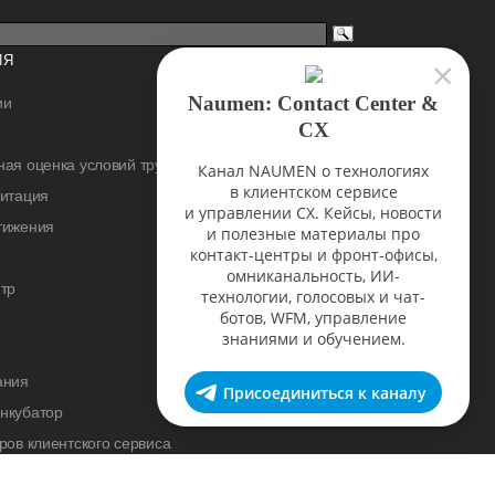
ИЯ
Naumen: Contact Center &
ии
CX
ая оценка условий труда
Канал NAUMEN о технологиях
в клиентском сервисе
дитация
и управлении CX. Кейсы, новости
тижения
и полезные материалы про
контакт-центры и фронт-офисы,
омниканальность, ИИ-
тр
технологии, голосовых и чат-
ботов, WFM, управление
знаниями и обучением.
ания
Присоединиться к каналу
нкубатор
ров клиентского сервиса
cademy