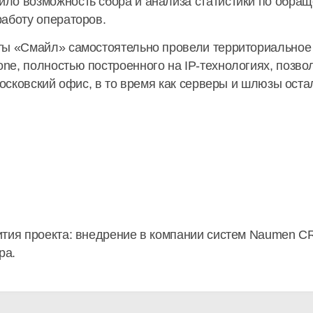
ло возможность сбора и анализа статистики по обращ
аботу операторов.
ты «Смайл» самостоятельно провели территориальное 
ne, полностью построенного на IP-технологиях, позв
московский офис, в то время как серверы и шлюзы ост
тия проекта: внедрение в компании систем Naumen CR
ра.