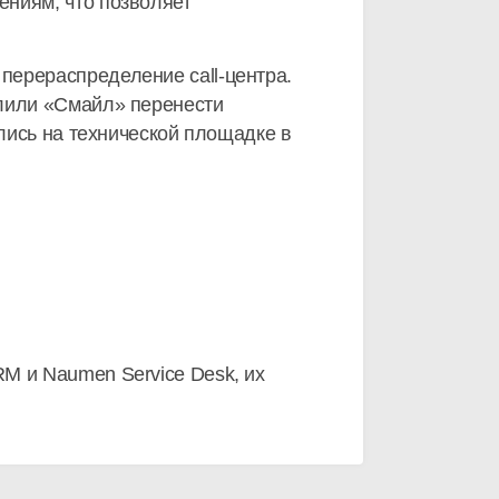
ениям, что позволяет
перераспределение call-центра.
олили «Смайл» перенести
ались на технической площадке в
M и Naumen Service Desk, их