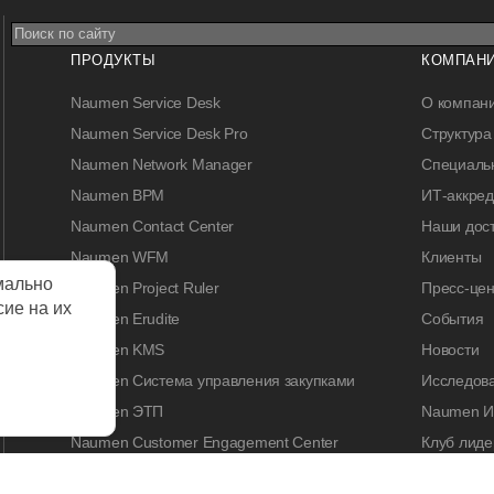
ПРОДУКТЫ
КОМПАН
Naumen Service Desk
О компан
Naumen Service Desk Pro
Структура
Naumen Network Manager
Специальн
Naumen BPM
ИТ-аккре
Naumen Contact Center
Наши дос
Naumen WFM
Клиенты
мально
Naumen Project Ruler
Пресс-цен
сие на их
Naumen Erudite
События
Naumen KMS
Новости
Naumen Система управления закупками
Исследов
Naumen ЭТП
Naumen И
Naumen Customer Engagement Center
Клуб лиде
Naumen Legal Tech
Naumen A