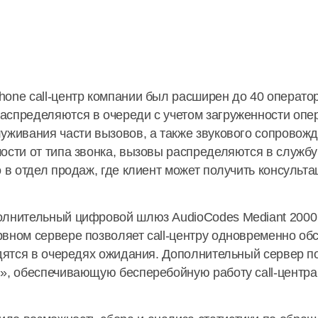
one call-центр компании был расширен до 40 оператор
аспределяются в очереди с учетом загруженности опер
уживания части вызовов, а также звукового сопровож
ости от типа звонка, вызовы распределяются в службу
о в отдел продаж, где клиент может получить консуль
олнительный цифровой шлюз AudioCodes Mediant 2000
рвном сервере позволяет call-центру одновременно о
одятся в очередях ожидания. Дополнительный сервер п
», обеспечивающую бесперебойную работу call-центра 