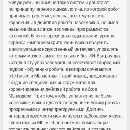
живую речь, но обычно такие системы работают
по принципу черного ящика: логика, по которой робот
принимает решение, неясна, поэтому вносить
коррективы в действия робота невозможно, не имея
навыков data science и команды программистов
за спиной. В то же время для поддержания уровня
сервиса компаниям критически важно получить
в эксплуатацию искусственный интеллект, управлять
которым можно самостоятельно и без
ИИ-бэкграунда
.
Сегодня эту управляемость обеспечивает гибридный
подход к обучению робота, в котором сочетаются
rule-based
и
ML-методы
. Такой подход предполагает
создание специальных инструментов для
корректирования действий робота в обход
ML-модели
. При этом, чтобы управление не было
«слепым», важно сделать поведение и логику робота
прозрачными и интерпретируемыми. Достичь
интерпретируемости можно путем подбора комплекса
специальных ML- и DLалгоритмов, помогающих
отследить причину каждого действия, и создания