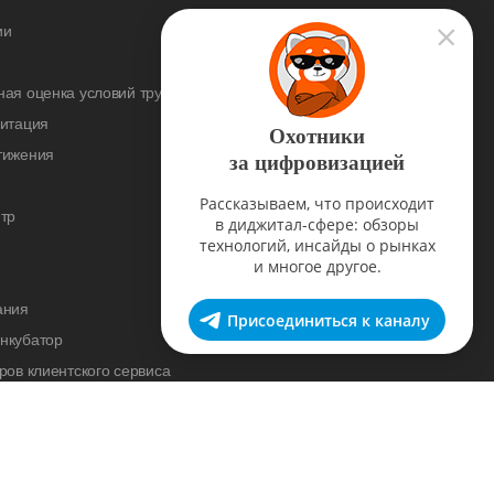
ии
ая оценка условий труда
дитация
Охотники
тижения
за цифровизацией
Рассказываем, что происходит
тр
в диджитал-сфере: обзоры
технологий, инсайды о рынках
и многое другое.
ания
Присоединиться к каналу
нкубатор
ров клиентского сервиса
cademy