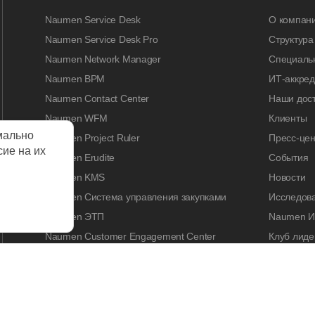
Naumen Service Desk
О компан
Naumen Service Desk Pro
Структура
Naumen Network Manager
Специальн
Naumen BPM
ИТ-аккре
Naumen Contact Center
Наши дос
Naumen WFM
Клиенты
мально
Naumen Project Ruler
Пресс-цен
сие на их
Naumen Erudite
События
Naumen KMS
Новости
Naumen Система управления закупками
Исследов
Naumen ЭТП
Naumen И
Naumen Customer Engagement Center
Клуб лиде
Naumen Legal Tech
Naumen A
Naumen Enterprise Search
Контакты
Naumen Smart Expertise
КАРЬЕРА