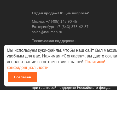
Отдел продаж/Общие вопросы:
Москва:
+7 (495) 145-90-45
Екатеринбург:
+7 (343) 378-42-87
sales@naumen.ru
Техническая поддержка:
Москва:
+7 (495) 542-17-53
Мы используем куки-файлы, чтобы наш сайт был макси
Екатеринбург:
+7 (343) 378-42-88
удобным для вас. Нажимая «Согласен», вы даете согла
использование в соответствии с нашей
Политикой
конфиденциальности
.
© 2026 NAUMEN
Согласен
Технологические разработки осуществляются
при грантовой поддержке Российского фонда
развития информационных технологий (РФРИТ)
Политика в отношении
обработки персональных данных