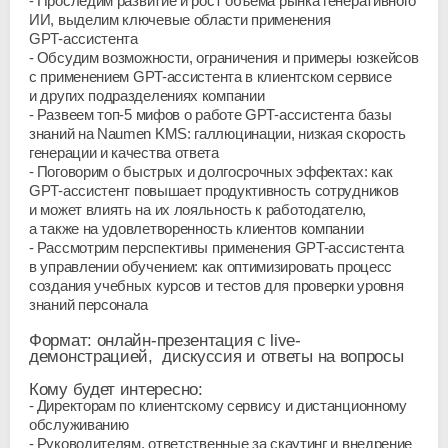
Проследим развитие и рост объема рынка генеративного
ИИ, выделим ключевые области применения
GPT-ассистента
Обсудим возможности, ограничения и примеры юзкейсов
c применением
GPT-ассистента
в клиентском сервисе
и других подразделениях компании
Развеем
топ-5
мифов о работе
GPT-ассистента
базы
знаний на Naumen KMS: галлюцинации, низкая скорость
генерации и качества ответа
Поговорим о быстрых и долгосрочных эффектах: как
GPT-ассистент
повышает продуктивность сотрудников
и может влиять на их лояльность к работодателю,
а также на удовлетворенность клиентов компании
Рассмотрим перспективы применения
GPT-ассистента
в управлении обучением: как оптимизировать процесс
создания учебных курсов и тестов для проверки уровня
знаний персонала
Формат:
онлайн-презентация c live-
демонстрацией, дискуссия и ответы на вопросы
Кому будет интересно:
Директорам по клиентскому сервису и дистанционному
обслуживанию
Руководителям, ответственные за скаутинг и внедрение