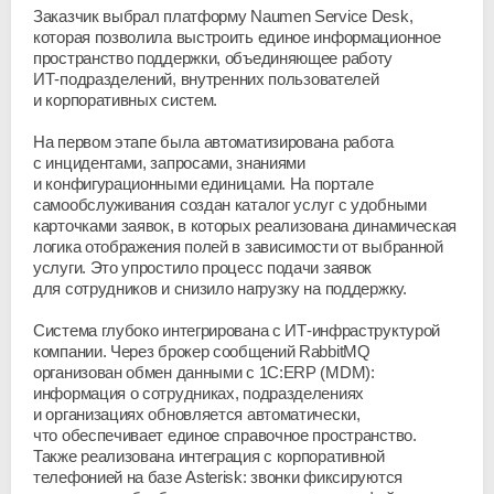
Заказчик выбрал платформу Naumen Service Desk,
которая позволила выстроить единое информационное
пространство поддержки, объединяющее работу
ИТ-подразделений
, внутренних пользователей
и корпоративных систем.
На первом этапе была автоматизирована работа
с инцидентами, запросами, знаниями
и конфигурационными единицами. На портале
самообслуживания создан каталог услуг с удобными
карточками заявок, в которых реализована динамическая
логика отображения полей в зависимости от выбранной
услуги. Это упростило процесс подачи заявок
для сотрудников и снизило нагрузку на поддержку.
Система глубоко интегрирована с
ИТ-инфраструктурой
компании. Через брокер сообщений RabbitMQ
организован обмен данными с 1С:ERP (MDM):
информация о сотрудниках, подразделениях
и организациях обновляется автоматически,
что обеспечивает единое справочное пространство.
Также реализована интеграция с корпоративной
телефонией на базе Asterisk: звонки фиксируются