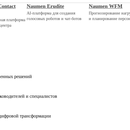
ontact
Naumen Erudite
Naumen WFM
AI-платформа для создания
Прогнозирование нагр
голосовых роботов и чат-ботов
и планирование персо
ная платформа
центра
твенных решений
ководителей и специалистов
 цифровой трансформации