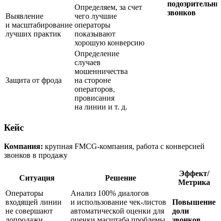
подозрительн
Определяем, за счет
звонков
Выявление
чего лучшие
и масштабирование
операторы
лучших практик
показывают
хорошую конверсию
Определение
случаев
мошенничества
Защита от фрода
на стороне
операторов,
провисания
на линии
и т. д.
Кейс
Компания:
крупная FMCG-компания, работа с конверсией
звонков в продажу
Эффект/
Ситуация
Решение
Метрика
Операторы
Анализ 100% диалогов
входящей линии
и использование
чек-листов
Повышение
не совершают
автоматической оценки для
доли
допродажи
оценки масштаба проблемы
звонков