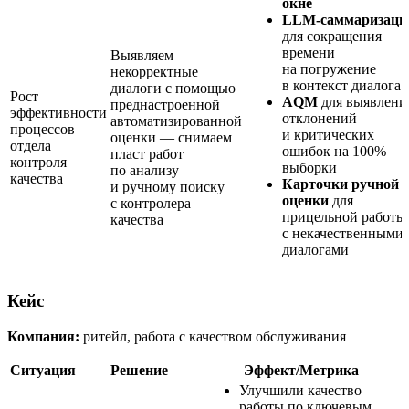
окне
LLM-саммаризаци
для сокращения
времени
Выявляем
на погружение
некорректные
в контекст диалога
диалоги с помощью
Рост
AQM
для выявлени
преднастроенной
эффективности
отклонений
автоматизированной
процессов
и критических
оценки — снимаем
отдела
ошибок на 100%
пласт работ
контроля
выборки
по анализу
качества
Карточки ручной
и ручному поиску
оценки
для
с контролера
прицельной работы
качества
с некачественными
диалогами
Кейс
Компания:
ритейл, работа с качеством обслуживания
Ситуация
Решение
Эффект/Метрика
Улучшили качество
работы по ключевым