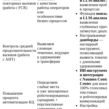
и
LLM-анализ
д
повторных вызовов
с качеством
выявления пробл
(работа с FCR)
работы операторов
в процессах
или
Функция
поиска
особенностями
и
LLM-анализа
бизнес-процессов
выявления
глубинных прич
затянутых диало
Настраиваемые
дашборды
—
Выявляем
наглядный
Контроль средней
сложные
инструмент,
продолжительности
тематики, ведущие
позволяющий
вызовов (работа
к удержаниям
выявить тематик
с AHT)
и трансферам
с длинными
удержаниями
ИИ-инструмент
и интеграция
с Naumen Contac
Определяем
Center
для анали
слабые места
100% голосовых,
в уже запущенных
текстовых
Повышение
роботизированных
и роботизирован
процента
сценариях +
коммуникаций
автоматизации КЦ
перспективные
Настройка
сценариии для