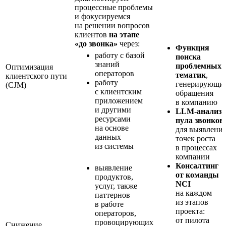
процессные проблемы
и фокусируемся
на решении вопросов
клиентов
на этапе
«до звонка»
через:
Функция
работу с базой
поиска
знаний
проблемных
Оптимизация
операторов
тематик
,
клиентского пути
работу
генерирующи
(CJM)
с клиентским
обращения
приложением
в компанию
и другими
LLM-анализ
ресурсами
пула звонков
на основе
для выявлени
данных
точек роста
из системы
в процессах
компании
Консалтинг
выявление
от команды
продуктов,
NCI
услуг, также
на каждом
паттернов
из этапов
в работе
проекта:
операторов,
от пилота
провоцирующих
Снижение