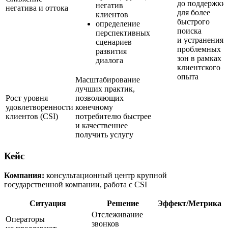
до поддержки
негатив
негатива и оттока
для более
клиентов
быстрого
определение
поиска
перспективных
и устранения
сценариев
проблемных
развития
зон в рамках
диалога
клиентского
опыта
Масштабирование
лучших практик,
Рост уровня
позволяющих
удовлетворенности
конечному
клиентов (CSI)
потребителю быстрее
и качественнее
получить услугу
Кейс
Компания:
консультационный центр крупной
государственной компании, работа с CSI
Ситуация
Решение
Эффект/Метрика
Отслеживание
Операторы
звонков