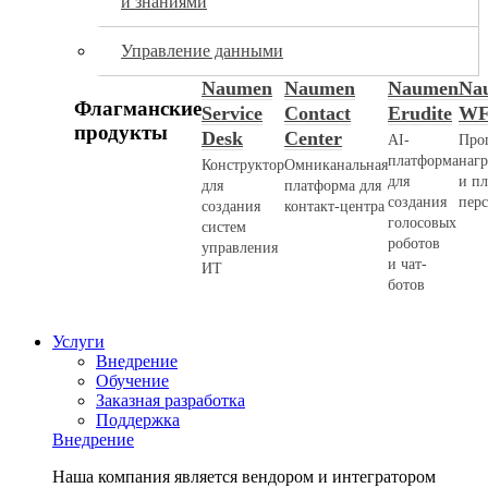
и знаниями
Управление данными
Naumen
Naumen
Naumen
Na
Флагманские
Service
Contact
Erudite
W
продукты
Desk
Center
AI-
Про
платформа
наг
Конструктор
Омниканальная
для
и п
для
платформа для
создания
пер
создания
контакт-центра
голосовых
систем
роботов
управления
и чат-
ИТ
ботов
Услуги
Внедрение
Обучение
Заказная разработка
Поддержка
Внедрение
Наша компания является вендором и интегратором