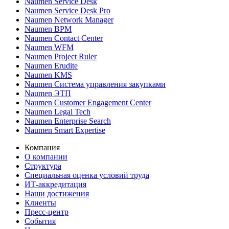
Naumen Service Desk
Naumen Service Desk Pro
Naumen Network Manager
Naumen BPM
Naumen Contact Center
Naumen WFM
Naumen Project Ruler
Naumen Erudite
Naumen KMS
Naumen Система управления закупками
Naumen ЭТП
Naumen Customer Engagement Center
Naumen Legal Tech
Naumen Enterprise Search
Naumen Smart Expertise
Компания
О компании
Структура
Специальная оценка условий труда
ИТ-аккредитация
Наши достижения
Клиенты
Пресс-центр
События