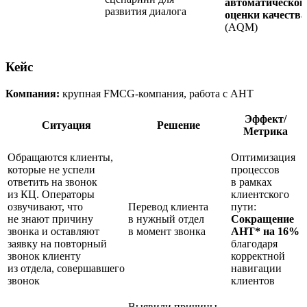
автоматической
развития диалога
оценки качества
(AQM)
Кейс
Компания:
крупная
FMCG-компания
, работа с AHT
Эффект/
Ситуация
Решение
Метрика
Обращаются клиенты,
Оптимизация
которые не успели
процессов
ответить на звонок
в рамках
из КЦ. Операторы
клиентского
озвучивают, что
Перевод клиента
пути:
не знают причину
в нужный отдел
Сокращение
звонка и оставляют
в момент звонка
AHT* на 16%
заявку на повторный
благодаря
звонок клиенту
корректной
из отдела, совершавшего
навигации
звонок
клиентов
Выявили причины