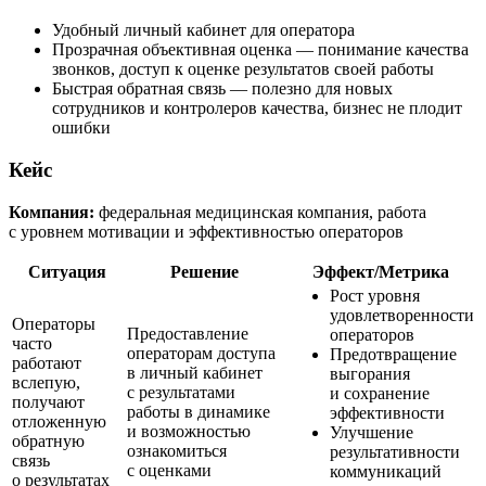
Удобный личный кабинет для оператора
Прозрачная объективная оценка — понимание качества
звонков, доступ к оценке результатов своей работы
Быстрая обратная связь — полезно для новых
сотрудников и контролеров качества, бизнес не плодит
ошибки
Кейс
Компания:
федеральная медицинская компания, работа
с уровнем мотивации и эффективностью операторов
Ситуация
Решение
Эффект/Метрика
Рост уровня
удовлетворенности
Операторы
Предоставление
операторов
часто
операторам доступа
Предотвращение
работают
в личный кабинет
выгорания
вслепую,
с результатами
и сохранение
получают
работы в динамике
эффективности
отложенную
и возможностью
Улучшение
обратную
ознакомиться
результативности
связь
с оценками
коммуникаций
о результатах