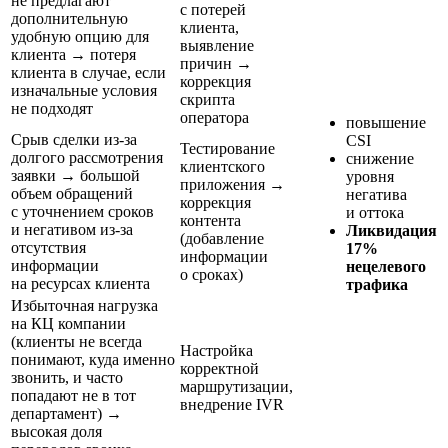
не предлагают
с потерей
дополнительную
клиента,
удобную опцию для
выявление
клиента → потеря
причин →
клиента в случае, если
коррекция
изначальные условия
скрипта
не подходят
оператора
повышение
Срыв сделки
из-за
CSI
Тестирование
долгого рассмотрения
снижение
клиентского
заявки → большой
уровня
приложения →
объем обращений
негатива
коррекция
с уточнением сроков
и оттока
контента
и негативом
из-за
Ликвидация
(добавление
отсутствия
17%
информации
информации
нецелевого
о сроках)
на ресурсах клиента
трафика
Избыточная нагрузка
на КЦ компании
(клиенты не всегда
Настройка
понимают, куда именно
корректной
звонить, и часто
маршрутизации,
попадают не в тот
внедрение IVR
департамент) →
высокая доля