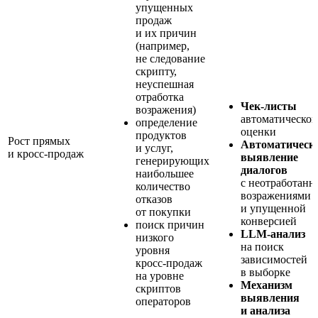
упущенных
продаж
и их причин
(например,
не следование
скрипту,
неуспешная
отработка
Чек-листы
возражения)
автоматической
определение
оценки
продуктов
Рост прямых
Автоматическ
и услуг,
и кросс-продаж
выявление
генерирующих
диалогов
наибольшее
с неотработан
количество
возражениями
отказов
и упущенной
от покупки
конверсией
поиск причин
LLM-анализ
низкого
на поиск
уровня
зависимостей
кросс-продаж
в выборке
на уровне
Механизм
скриптов
выявления
операторов
и анализа