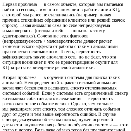
Первая проблема — в самом объекте, который мы пытаемся
найти в сессиях, а именно в аномалии в работе линии КЦ,
с которой мы ранее не сталкивались (например, новая
причина стихийных обращений клиентов или резкий скачок
спроса). Такая аномалия сама по себе непредсказуема
и маловероятна (отсюда и кейс — попытка к этому
адаптироваться). Сочетание этих факторов
(непредсказуемость + маловероятность) делают расчет
экономического эффекта от работы с такими аномалиями
практически невозможным. То есть, вероятность
зафиксировать такую аномалию есть, но не факт, что эта
ситуация возникнет и что ее предотвращение окупит для
КЦ затраты на внедрение речевой аналитики.
Вторая проблема — в обучении системы для поиска таких
аномалий. Неопределенный характер искомой аномалии
заставляет бесконечно расширять спектр отслеживаемых
системой событий. Если у системы есть ограниченный спектр
возможных событий для отслеживания — вероятность
распознать такое событие велика. Однако, чем сильнее
мы расширяем этот спектр, тем сложнее отличать события
друг от друга и тем выше вероятность ошибки. В случае
с непредсказуемым объектом поиска, нужен огромный
дата-сет
и внушительная работа по обучению системы — а это
долго и дорого. Ведь даже облако тегов без предварительной