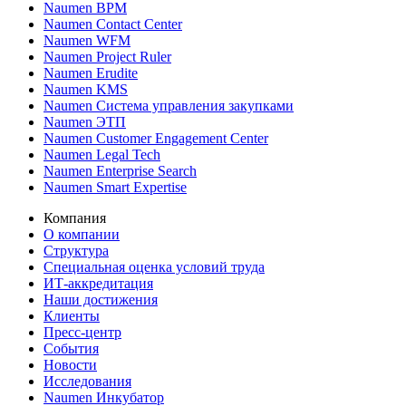
Naumen BPM
Naumen Contact Center
Naumen WFM
Naumen Project Ruler
Naumen Erudite
Naumen KMS
Naumen Система управления закупками
Naumen ЭТП
Naumen Customer Engagement Center
Naumen Legal Tech
Naumen Enterprise Search
Naumen Smart Expertise
Компания
О компании
Структура
Специальная оценка условий труда
ИТ-аккредитация
Наши достижения
Клиенты
Пресс-центр
События
Новости
Исследования
Naumen Инкубатор