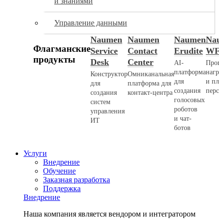
и знаниями
Управление данными
Naumen
Naumen
Naumen
Na
Флагманские
Service
Contact
Erudite
W
продукты
Desk
Center
AI-
Про
платформа
наг
Конструктор
Омниканальная
для
и п
для
платформа для
создания
пер
создания
контакт-центра
голосовых
систем
роботов
управления
и чат-
ИТ
ботов
Услуги
Внедрение
Обучение
Заказная разработка
Поддержка
Внедрение
Наша компания является вендором и интегратором