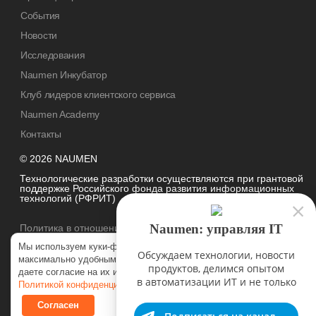
События
Новости
Исследования
Naumen Инкубатор
Клуб лидеров клиентского сервиса
Naumen Academy
Контакты
© 2026 NAUMEN
Технологические разработки осуществляются при грантовой
поддержке Российского фонда развития информационных
технологий (РФРИТ)
Naumen: управляя IT
Политика в отношении
обработки персональных данных
Мы используем куки-файлы, чтобы наш сайт был
Обсуждаем технологии, новости
максимально удобным для вас. Нажимая «Согласен», вы
продуктов, делимся опытом
даете согласие на их использование в соответствии с нашей
в автоматизации ИТ и не только
Политикой конфиденциальности
.
Согласен