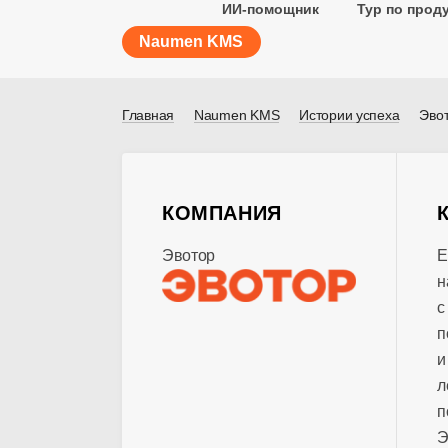
ИИ-помощник
Тур по прод
Naumen KMS
Главная
Naumen KMS
Истории успеха
Эво
КОМПАНИЯ
Эвотор
Е
н
с
п
и
л
п
Э