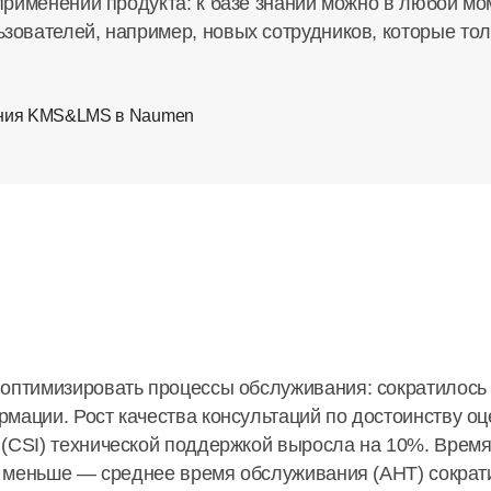
 применении продукта: к базе знаний можно в любой м
зователей, например, новых сотрудников, которые тол
ения KMS&LMS в Naumen
 оптимизировать процессы обслуживания: сократилось
рмации. Рост качества консультаций по достоинству о
 (CSI) технической поддержкой выросла на 10%. Врем
ло меньше — среднее время обслуживания (AHT) сократ