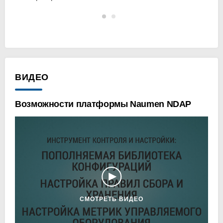
ВИДЕО
инг
Возможности платформы Naumen NDAP
Ком
ИТ
СМОТРЕТЬ ВИДЕО