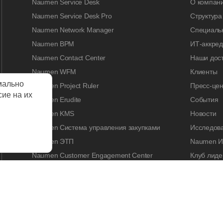
Naumen Service Desk
О компан
Naumen Service Desk Pro
Структура
Naumen Network Manager
Специальн
Naumen BPM
ИТ-аккре
Naumen Contact Center
Наши дос
Naumen WFM
Клиенты
мально
Naumen Project Ruler
Пресс-цен
сие на их
Naumen Erudite
События
Naumen KMS
Новости
Naumen Система управления закупками
Исследов
Naumen ЭТП
Naumen И
Naumen Customer Engagement Center
Клуб лиде
Naumen Legal Tech
Naumen A
Naumen Enterprise Search
Контакты
Naumen Smart Expertise
КАРЬЕРА