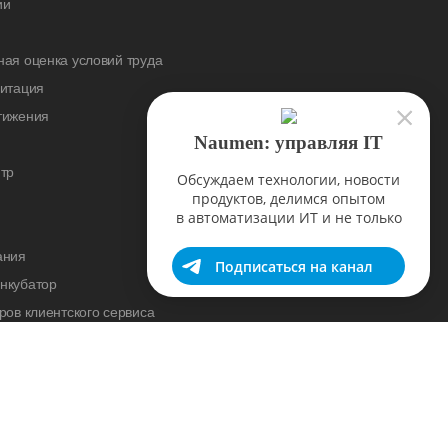
ии
ая оценка условий труда
дитация
тижения
Naumen: управляя IT
тр
Обсуждаем технологии, новости
продуктов, делимся опытом
в автоматизации ИТ и не только
ания
Подписаться на канал
нкубатор
ров клиентского сервиса
cademy