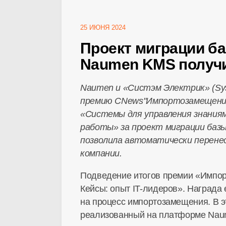
25 ИЮНЯ 2024
Проект миграции ба
Naumen KMS получ
Naumen и «Систэм Электрик» (Syst
премию CNews"Импортозамещение
«Системы для управления знания
работы» за проект миграции базы
позволила автоматически перене
компании.
Подведение итогов премии «Импор
Кейсы: опыт
IT-лидеров
». Награда
на процесс импортозамещения. В э
реализованный на платформе Na