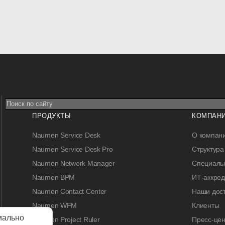
ПРОДУКТЫ
КОМПАН
Naumen Service Desk
О компан
Naumen Service Desk Pro
Структура
Naumen Network Manager
Специальн
Naumen BPM
ИТ-аккре
Naumen Contact Center
Наши дос
Naumen WFM
Клиенты
мально
Naumen Project Ruler
Пресс-цен