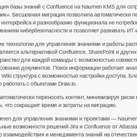
ция базы знаний с Confluence на Naumen KMS для сот
ик». Бесшовная миграция позволила автоматически пе
 интерфейса и разнообразию функционала не потребов
ваниям кибербезопасности и позволяет развивать
ИТ-
е технологии для управления знаниями и работы рас
ляется альтернативой Confluence, SharePoint и друг
транство для каждой команды с возможностью совмест
асование документов. Поиск информации работает анал
я Wiki структура с возможностью настройки доступа. 
работать с объектами Draw.io.
втоматически переносить контент, минимизируя риски
, что сокращает время и затраты на миграцию.
umen для управления знаниями и проектами — Naumen
ые возможности решений Jira и Confluence от Atlassi
 взаимодействия и менеджмента знаний на отечествен