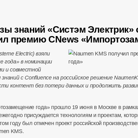
зы знаний «Систэм Электрик» c
ил премию CNews «Импортоза
eme Electric) взяли
 года» в номинации
ми и совместной
 знаний с Confluence на российское решение Naumen
сти контент без потери данных и продолжить разв
тозамещение года» прошло 19 июня в Москве в рамк
 ежегодно присуждается технологиям и проектам, кото
том году был отмечен проект российской производств
umen KMS.