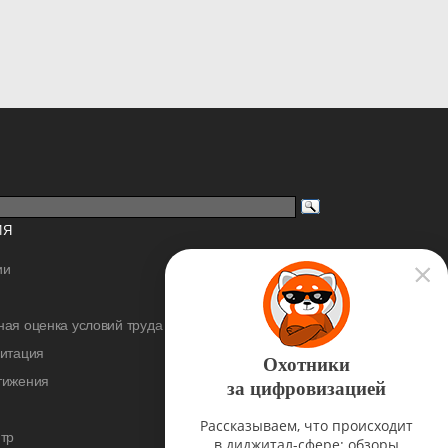
ИЯ
ии
ая оценка условий труда
дитация
Охотники
тижения
за цифровизацией
Рассказываем, что происходит
тр
в диджитал-сфере: обзоры