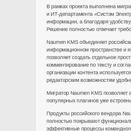
В рамках проекта выполнена мигра
и
ИТ-департамента
«Систэм Электр
информации, а благодаря удобству
Решение полностью отвечает требо
Naumen KMS объединяет российски
информационном пространстве и яв
позволяет создать отдельное прос
комментирование по тексту и согл
организации контента используетс
редакторским возможностям удобно 
Мигратор Naumen KMS позволяет а
популярных плагинов уже встроены
Продукты российского вендора Na
полностью покрывают функциональн
эффективные процессы командного