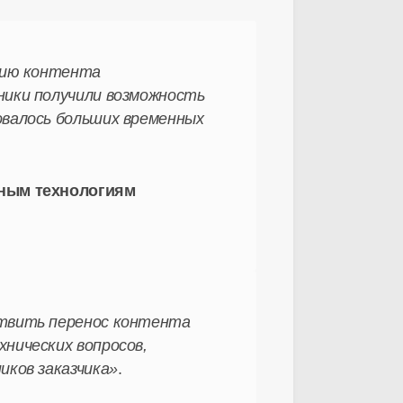
цию контента
ики получили возможность
валось больших временных
нным технологиям
твить перенос контента
нических вопросов,
иков заказчика»
.