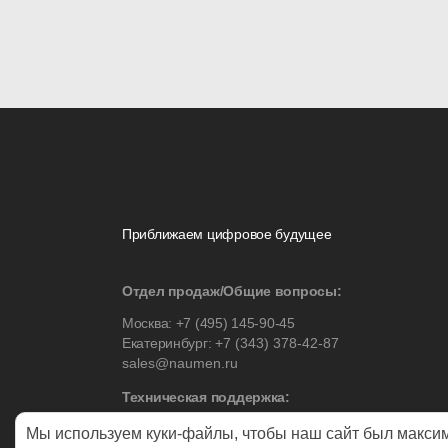
Приближаем цифровое будущее
Отдел продаж/Общие вопросы:
Москва:
+7 (495) 145-90-45
Екатеринбург:
+7 (343) 378-42-87
sales@naumen.ru
Техническая поддержка:
Москва:
+7 (495) 542-17-53
Мы используем куки-файлы, чтобы наш сайт был макси