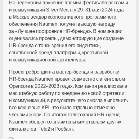
На церемонии вручения премии фестиваля рекламы
и коммуникаций Silver Mercury 29–31 мая 2024 года
в Москве вендор корпоративного программного
обеспечения Naumen получил высшую награду
за «Лучшее построение
HR-бренда
». В номинации
оценивались проекты, демонстрирующие создание
HR-бренда
с точки зрения его айдентики,
собственной
бренд-платформы
, креативной
и коммуникационной архитектуры.
Проект ребрендинга
мастер-бренда
и разработки
HR-бренда
Naumen провел совместно с агентством
Opencore в 2022–2023 годах. Компания реализовала
масштабную работу по внедрению новой стратегии
и коммуникаций, в результате чего смогла выполнить
все ключевые KPI, что было отдельно отмечено
членами жюри. По итогам голосования
HR-бренд
Naumen обошел со значительным отрывом других
финалистов, Tele2 и Росбанк.