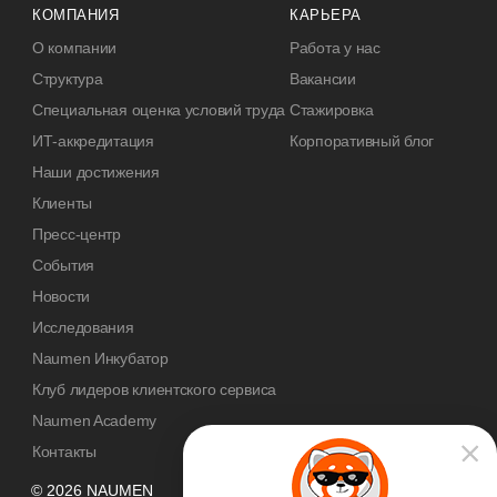
КОМПАНИЯ
КАРЬЕРА
О компании
Работа у нас
Структура
Вакансии
Специальная оценка условий труда
Стажировка
ИТ-аккредитация
Корпоративный блог
Наши достижения
Клиенты
Пресс-центр
События
Новости
Исследования
Naumen Инкубатор
Клуб лидеров клиентского сервиса
Naumen Academy
Контакты
© 2026 NAUMEN