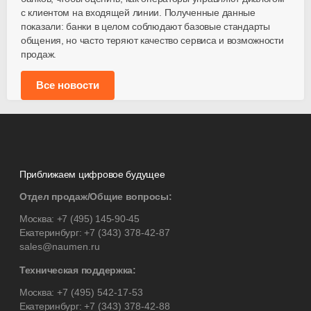
с клиентом на входящей линии. Полученные данные
показали: банки в целом соблюдают базовые стандарты
общения, но часто теряют качество сервиса и возможности
продаж.
Все новости
Приближаем цифровое будущее
Отдел продаж/Общие вопросы:
Москва:
+7 (495) 145-90-45
Екатеринбург:
+7 (343) 378-42-87
sales@naumen.ru
Техническая поддержка:
Москва:
+7 (495) 542-17-53
Екатеринбург:
+7 (343) 378-42-88