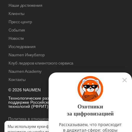
Наши достижения
Клиенты
Пресс-центр
События
Новости
Исследования
Naumen Инкубатор
Клуб лидеров клиентского сервиса
Naumen Academy
Контакты
© 2026 NAUMEN
Технологические разработки осуществляются при грантовой
поддержке Российского фонда развития информационных
Охотники
технологий (РФРИТ)
за цифровизацией
Политика в отношении
обработки персональных данных
Рассказываем, что происходит
Мы используем куки-файлы, чтобы наш сайт был
в диджитал-сфере: обзоры
максимально удобным для вас. Нажимая «Согласен», вы