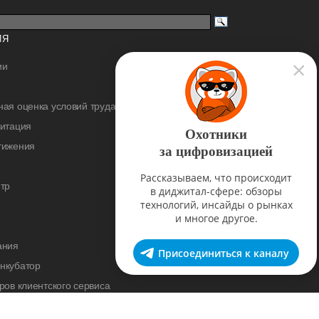
ИЯ
ии
ая оценка условий труда
дитация
Охотники
тижения
за цифровизацией
Рассказываем, что происходит
тр
в диджитал-сфере: обзоры
технологий, инсайды о рынках
и многое другое.
ания
Присоединиться к каналу
нкубатор
ров клиентского сервиса
cademy