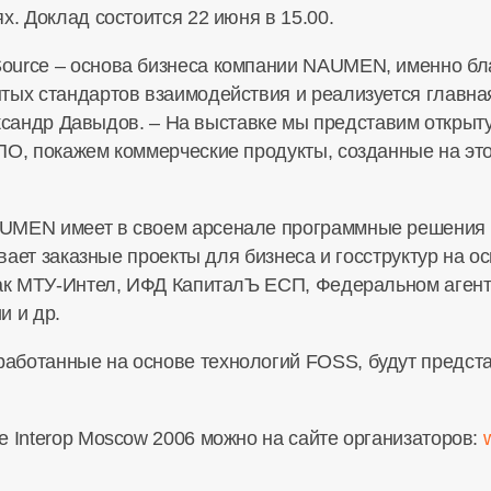
х. Доклад состоится 22 июня в 15.00.
ource – основа бизнеса компании NAUMEN, именно бл
тых стандартов взаимодействия и реализуется главная
Александр Давыдов. – На выставке мы представим откр
ПО, покажем коммерческие продукты, созданные на эт
UMEN имеет в своем арсенале программные решения кл
тывает заказные проекты для бизнеса и госструктур на
как МТУ-Интел, ИФД КапиталЪ ЕСП, Федеральном агент
и и др.
аботанные на основе технологий FOSS, будут предст
е Interop Moscow 2006 можно на сайте организаторов: