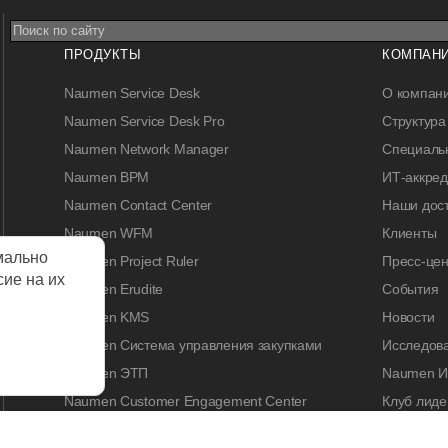
ПРОДУКТЫ
КОМПАН
Naumen Service Desk
О компан
Naumen Service Desk Pro
Структура
Naumen Network Manager
Специальн
Naumen BPM
ИТ-аккре
Naumen Contact Center
Наши дос
Naumen WFM
Клиенты
мально
Naumen Project Ruler
Пресс-цен
сие на их
Naumen Erudite
События
Naumen KMS
Новости
Naumen Система управления закупками
Исследов
Naumen ЭТП
Naumen И
Naumen Customer Engagement Center
Клуб лиде
Naumen Legal Tech
Naumen A