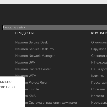
ПРОДУКТЫ
КОМПАН
Naumen Service Desk
О компан
Naumen Service Desk Pro
Структура
Naumen Network Manager
Специальн
Naumen BPM
ИТ-аккре
Naumen Contact Center
Наши дос
Naumen WFM
Клиенты
мально
Naumen Project Ruler
Пресс-цен
сие на их
Naumen Erudite
События
Naumen KMS
Новости
Naumen Система управления закупками
Исследов