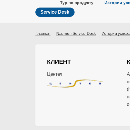
Тур по продукту
Истории ус
Service Desk
Главная
Naumen Service Desk
Истории успех
КЛИЕНТ
Центел
А
п
(
п
о