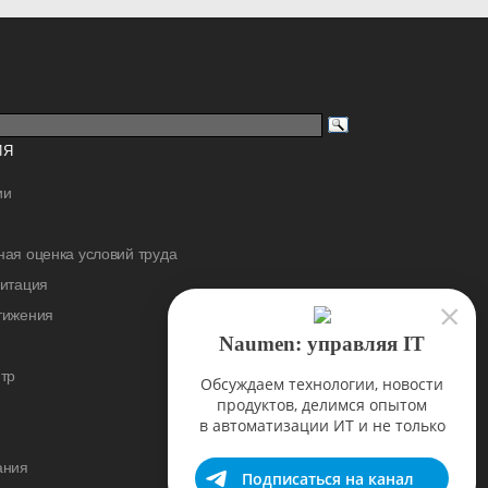
ИЯ
ии
ая оценка условий труда
дитация
тижения
Naumen: управляя IT
тр
Обсуждаем технологии, новости
продуктов, делимся опытом
в автоматизации ИТ и не только
ания
Подписаться на канал