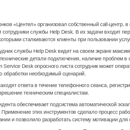
ков «Центел» организовал собственный call-центр, в
ют сотрудники службы Help Desk. В их задачи входит пе
которыми сталкиваются клиенты при пользовании услу
удник службы Help Desk видит на своем экране макси
, технические детали подключения, наличие проблем в
 Service Desk опросного листа сотрудник может опер
го обработки необходимый сценарий.
ходят ответа в течение телефонного сеанса, регистр
азрешение техническим специалистам.
цидента обеспечивает подсистема автоматической эс
. Применение этих инструментов сделало процесс раб
нии и позволило разработать систему мотивации для 