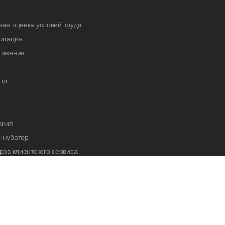
ая оценка условий труда
дитация
тижения
тр
ания
нкубатор
ров клиентского сервиса
cademy
нас