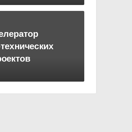
елератор
-технических
роектов