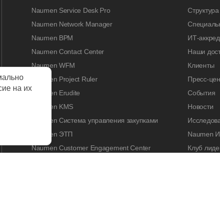
Naumen Service Desk Pro
Структура
Naumen Network Manager
Специальн
Naumen BPM
ИТ-аккре
Naumen Contact Center
Наши дос
Naumen WFM
Клиенты
мально
Naumen Project Ruler
Пресс-цен
сие на их
Naumen Erudite
События
Naumen KMS
Новости
Naumen Система управления закупками
Исследов
Naumen ЭТП
Naumen И
Naumen Customer Engagement Center
Клуб лиде
Naumen Legal Tech
Naumen A
Naumen Enterprise Search
Контакты
Naumen Smart Expertise
КАРЬЕРА
Работа у 