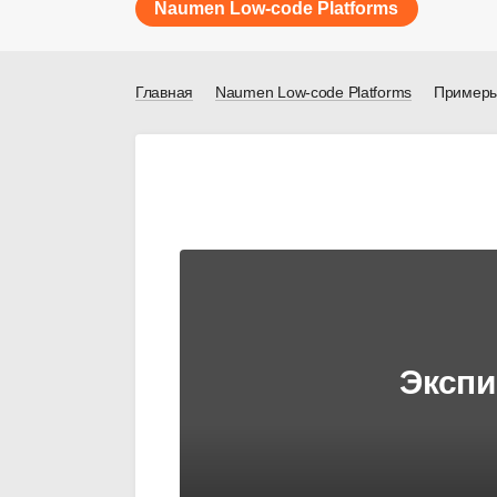
Naumen Low-code Platforms
Главная
Naumen Low-code Platforms
Примеры
Экспи