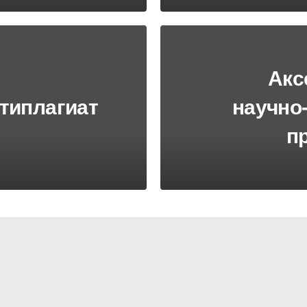
Акс
типлагиат
научно
п