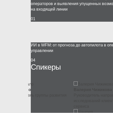
операторов и выявления упущенных возм
на входящей линии
01
ИИ в WFM: от прогноза до автопилота в о
управлении
04
Спикеры
Юрий Хало
Валерия Чижикова
M
Руководитель группы развития
Руководитель напра
продуктов
исследований клиен
сервиса