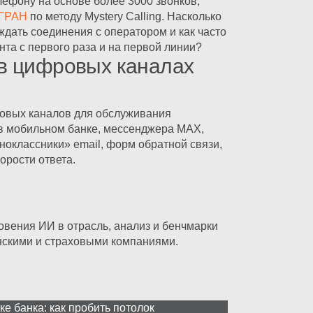
ефону на основе более 3000 звонков,
ГРАН
по методу Mystery Calling. Насколько
ждать соединения с оператором и как часто
та с первого раза и на первой линии?
в цифровых каналах
товых каналов для обслуживания
 в мобильном банке, мессенджера MAX,
ноклассники» email, форм обратной связи,
корости ответа.
овения ИИ в отрасль, анализ и бенчмарки
нскими и страховыми компаниями.
е банка: как пробить потолок