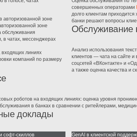
 в голосе, чатах
Оценка обслуживания по тел
совершенных операторами
долго клиентам приходится 
в авторизованной зоне
банки решают вопросы клиен
авторизованной зоне
Обслуживание 
ва обслуживания
, в чатах, мессенджерах
Анализ использования текс
а входящих линиях
клиентов — чата на сайте и
ровки компаний по размеру
соцсетей «ВКонтакте» и «Од
а также оценка качества и с
се
совых роботов на входящих линиях: оценка уровня проникн
бслуживания
в банках в сравнении с ритейлерами, медици
тные доклады
ки
софт-скиллов
GenAI в клиентской поддержк