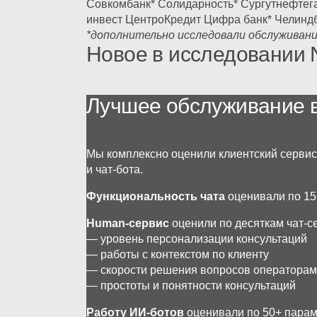
Совкомбанк*
Солидарность*
Сургутнефтег
инвест
ЦентроКредит
Цифра банк*
Челинд
*дополнительно исследовали обслуживани
Новое в исследовании
Лучшее обслуживание 
Мы комплексно оценили клиентский сервис
и
чат-бота
.
Функциональность чата
оценивали по 15
Human-сервис
оценили по десяткам
чат-c
—
уровень персонализации консультаций
—
работы с контекстом по клиенту
—
скорости решения вопросов оператора
—
простоты и понятности консультаций
Работу
ИИ-ботов
оценивали по 50+ парам