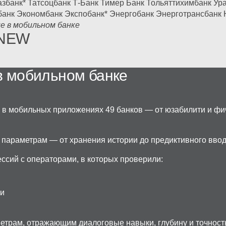
азбанк*
Татсоцбанк
Т-Банк
Тимер Банк
Тольяттихимбанк
Ур
банк
Экономбанк
Экспобанк*
Энергобанк
Энерготрансбанк
е в мобильном банке
NEW
в мобильном банке
 в мобильных приложениях 49 банков — от юзабилити и фич
 параметрам — от хранения истории до предиктивного ввод
ессий
с операторами, в которых проверили:
ми
етрам, отражающим диалоговые навыки, глубину и точност