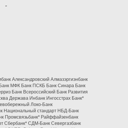
служивания в контакт-
ибанк
Александровский
Алмазэргиэнбанк
Банк МФК
Банк ПСКБ
Банк Синара
Банк
ерриз Банк
Всероссийский Банк Развития
сква
Держава
Инбанк
Ингосстрах Банк*
евобережный
Локо-Банк
нк
Национальный стандарт
НБД-Банк
нк
Промсвязьбанк*
Райффайзенбанк
рт
Сбербанк*
СДМ-Банк
Севергазбанк