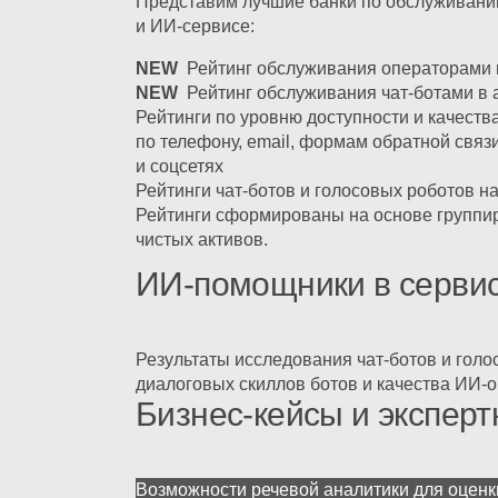
Представим лучшие банки по обслуживанию
и
ИИ-сервисе
:
NEW
Рейтинг обслуживания операторами 
NEW
Рейтинг обслуживания
чат-ботами
в 
Рейтинги по уровню доступности и качест
по телефону, email, формам обратной связи
и соцсетях
Рейтинги
чат-ботов
и голосовых роботов н
Рейтинги сформированы на основе группи
чистых активов.
ИИ-помощники в серви
Результаты исследования
чат-ботов
и голо
диалоговых скиллов ботов и качества
ИИ-о
Бизнес-кейсы и экспер
Возможности речевой аналитики для оцен