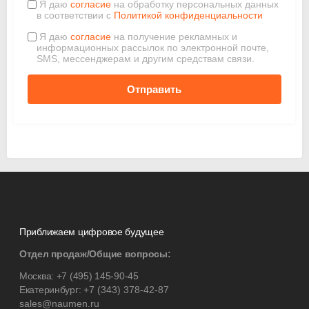
Я даю
согласие
на обработку персональных данных
в соответствии с
Политикой конфиденциальности
Я даю
согласие
на получение рекламных и
информационных рассылок по электронной почте,
SMS, мессенджерам и другим средствам связи.
Отправить
Приближаем цифровое будущее
Отдел продаж/Общие вопросы:
Москва:
+7 (495) 145-90-45
Екатеринбург:
+7 (343) 378-42-87
sales@naumen.ru