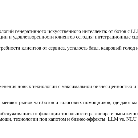
логий генеративного искусственного интеллекта: от ботов с LLM
ации и удовлетворенности клиентов сегодня: интеграционные с
требности клиентов от сервиса, усталость базы, кадровый голо
именения новых технологий с максимальной
бизнес-ценностью
и 
и меняют рынок чат-ботов и голосовых помощников, где дают ма
обслуживании: от фиксации тональности разговора и эмпатично
мощи, технологии под капотом и
бизнес-эффекты
. LLM vs. NLU 