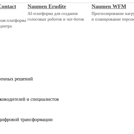
ontact
Naumen Erudite
Naumen WFM
AI-платформа для создания
Прогнозирование нагр
голосовых роботов и чат-ботов
и планирование персо
ная платформа
центра
твенных решений
ководителей и специалистов
 цифровой трансформации