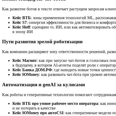
Как развитие ботов в тексте отвечает растущим запросам клие
Кейс ВТБ
: зоны применения технологий ML, распознав
Кейс S7
: синергия эффективности для бизнеса и комфорт
Кейс Hoff
: сценарии vs. ИИ, или как автоматизировать 
в эпоху ИИ
Пути развития зрелой роботизации
Как компании расширяют зону ответственности решений, разв
Кейс Магнит
: как при запуске
чат-ботов
и голосовых пом
к будущему, в котором
AI-агенты
поделят роли с операто
Кейс Банка ДОМ.РФ
: где находить новые точки ценнос
Кейс ЮMoney
: как развивать
чат-бота
при уровне автома
Автоматизация и genAI за кулисами
Как роботы и генеративные технологии помогают сотрудникам 
Кейс ВТБ про умное рабочее место оператора
: как инн
и не потерять в качестве
Кейс ЮMoney про автоCSI
: как генеративные модели п