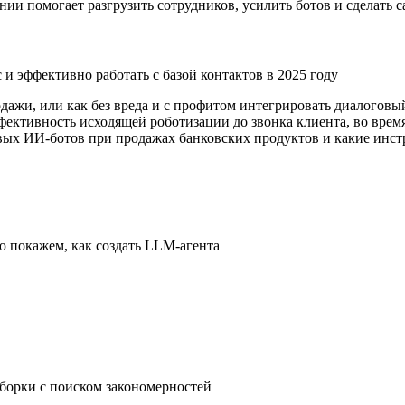
нии помогает разгрузить сотрудников, усилить ботов и сделать
и эффективно работать с базой контактов в 2025 году
одажи
, или как без вреда и с профитом интегрировать диалогов
фективность исходящей роботизации до звонка клиента, во вре
овых
ИИ-ботов
при продажах банковских продуктов и какие инст
ю покажем, как создать
LLM-агента
борки с поиском закономерностей