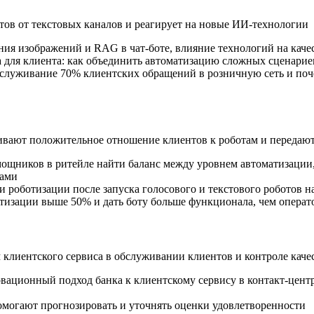
нтов от текстовых каналов и реагирует на новые
ИИ-технологии
ания изображений и RAG в
чат-боте
, влияние технологий на кач
а для клиента: как объединить автоматизацию сложных сценари
обслуживание 70% клиентских обращений в розничную сеть и по
ивают положительное отношение клиентов к роботам и передаю
ощников в ритейле найти баланс между уровнем автоматизации,
рами
ти роботизации после запуска голосового и текстового роботов 
тизации выше 50% и дать боту больше функционала, чем операт
клиентского сервиса в обслуживании клиентов и контроле каче
овационный подход банка к клиентскому сервису в
контакт-цент
омогают прогнозировать и уточнять оценки удовлетворенности