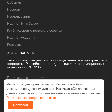
События
Новости
Исследования
Naumen Инкубатор
Клуб лидеров клиентского сервиса
Naumen Academy
Контакты
© 2026 NAUMEN
Технологические разработки осуществляются при грантовой
поддержке Российского фонда развития информационных
технологий (РФРИТ)
Na
Политика в отношении
обработки персональных данных
Мы используем куки-файлы, чтобы наш сайт был
Обсу
максимально удобным для вас. Нажимая «Согласен», вы
пр
даете согласие на их использование в соответствии с нашей
в авт
Политикой конфиденциальности
.
Согласен