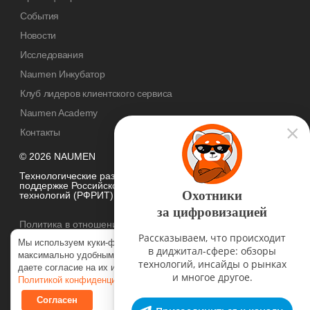
События
Новости
Исследования
Naumen Инкубатор
Клуб лидеров клиентского сервиса
Naumen Academy
Контакты
© 2026 NAUMEN
Технологические разработки осуществляются при грантовой
поддержке Российского фонда развития информационных
Охотники
технологий (РФРИТ)
за цифровизацией
Политика в отношении
обработки персональных данных
Рассказываем, что происходит
Мы используем куки-файлы, чтобы наш сайт был
в диджитал-сфере: обзоры
максимально удобным для вас. Нажимая «Согласен», вы
технологий, инсайды о рынках
даете согласие на их использование в соответствии с нашей
и многое другое.
Политикой конфиденциальности
.
Согласен