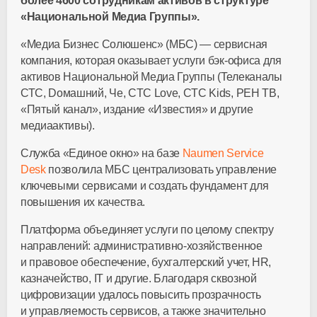
более 4600 сотрудникам активов в структуре
«Национальной Медиа Группы».
«Медиа Бизнес Солюшенс» (МБС) — сервисная
компания, которая оказывает услуги
бэк-офиса
для
активов Национальной Медиа Группы (Телеканалы
СТС, Dомашний, Че, CTC Love, CTC Kids, РЕН ТВ,
«Пятый канал», издание «Известия» и другие
медиаактивы).
Служба «Единое окно» на базе
Naumen Service
Desk
позволила МБС централизовать управление
ключевыми сервисами и создать фундамент для
повышения их качества.
Платформа объединяет услуги по целому спектру
направлений:
административно-хозяйственное
и правовое обеспечение, бухгалтерский учет, HR,
казначейство, IT и другие. Благодаря сквозной
цифровизации удалось повысить прозрачность
и управляемость сервисов, а также значительно