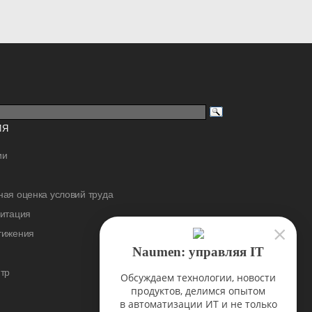
ИЯ
ии
ая оценка условий труда
дитация
тижения
Naumen: управляя IT
тр
Обсуждаем технологии, новости
продуктов, делимся опытом
в автоматизации ИТ и не только