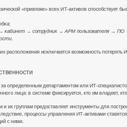
зической «привязке» всех ИТ-активов способствует бы
обка
;
 кабинет → сотрудник → АРМ пользователя → ПО 
ности
.
и их расположения исключается возможность потерять ИТ
ственности
а за определенным департаментом или ИТ-специалистом
ого лица: в системе фиксируется, кто им владеет, кто 
м и их группам предоставляет инструменты для постро
ледствие, процессы управления ИТ-активами ставятся 
ий с ними.