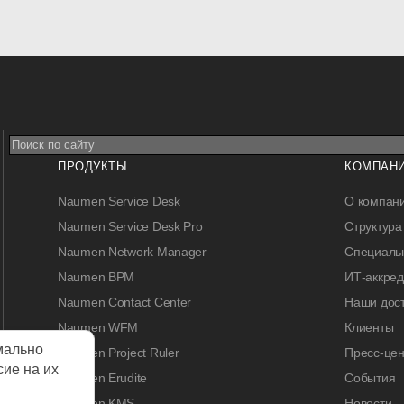
ПРОДУКТЫ
КОМПАН
Naumen Service Desk
О компан
Naumen Service Desk Pro
Структура
Naumen Network Manager
Специальн
Naumen BPM
ИТ-аккре
Naumen Contact Center
Наши дос
Naumen WFM
Клиенты
мально
Naumen Project Ruler
Пресс-цен
сие на их
Naumen Erudite
События
Naumen KMS
Новости