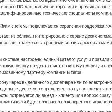
ода. Так как Bizerba обладает многолетним опытом в а
ственное ПО для розничной торговли и промышленных 
 квалифицированные технические специалисты компа
ройкам системы подключается сервисная поддержка N
тает из облака и интегрировано с сервис деск систе
апросов, а также со сторонними сервис деск системами
В системе настроены единый каталог услуг и правила 
 какую услугу предоставляет, по какому графику и в ка
торизованному партнеру компании Bizerba.
ну через выделенного диспетчера или по электронной
а дальше диспетчер определяет, что нужно сделать: п
ость, потребуется ли выезд к клиенту или вопрос сраз
томатически будет назначена на конкретного инженера