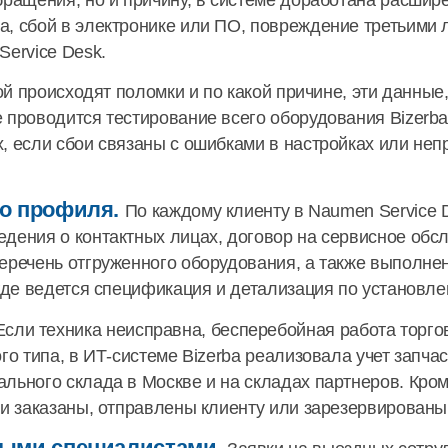
бращения, но и причину, в системе доработана расши
а, сбой в электронике или ПО, повреждение третьими
Service Desk.
той происходят поломки и по какой причине, эти данны
 проводится тестирование всего оборудования Bizerba
, если сбои связаны с ошибками в настройках или неп
го профиля.
По каждому клиенту в Naumen Service 
дения о контактных лицах, договор на сервисное обс
еречень отгруженного оборудования, а также выполне
 где ведется спецификация и детализация по установл
сли техника неисправна, бесперебойная работа торго
го типа, в ИТ-системе Bizerba реализовала учет запча
льного склада в Москве и на складах партнеров. Кром
ти заказаны, отправлены клиенту или зарезервированы
ыми специалистами.