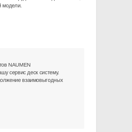
й модели.
истов NAUMEN
ашу сервис деск систему.
одолжение взаимовыгодных