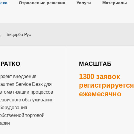
пеха
Отраслевые решения
Услуги
Материалы
а
Бицерба Рус
КРАТКО
МАСШТАБ
1300 заявок
роект внедрения
регистрируется
aumen Service Desk для
втоматизации процессов
ежемесячно
ервисного обслуживания
борудования
обственной торговой
арки