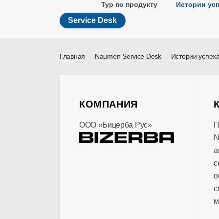
Тур по продукту
Истории ус
Service Desk
Главная
Naumen Service Desk
Истории успех
КОМПАНИЯ
ООО «Бицерба Рус»
П
N
а
с
о
с
м