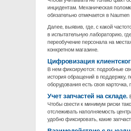
Чтобы учитывать не только факт о
инцидентам. Механическая поломк
обязательно отмечается в Naumen 
Далее, выявив, где, с какой часто
в испытательную лабораторию, где
переобучение персонала на местах
конкретном магазине.
Цифровизация клиентско
В нем фиксируются: подробные све
история обращений в поддержку, п
оборудования есть своя карточка,
Учет запчастей на складе.
Е
Чтобы свести к минимум риски тако
отслеживать наполняемость центра
удобно фиксировать, какие запчас
Взаимодействие с выездн