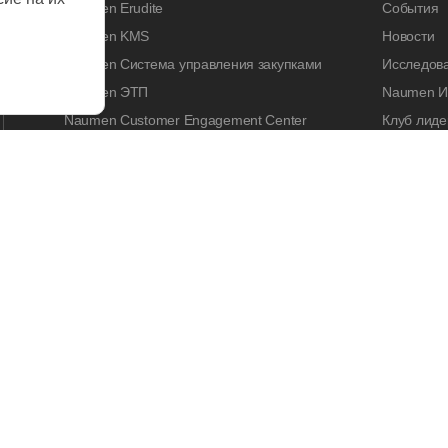
Naumen Erudite
События
Naumen KMS
Новости
Naumen Система управления закупками
Исследов
Naumen ЭТП
Naumen И
Naumen Customer Engagement Center
Клуб лиде
Naumen Legal Tech
Naumen A
Naumen Enterprise Search
Контакты
Naumen Smart Expertise
КАРЬЕРА
Работа у 
Вакансии
Стажиров
Корпорати