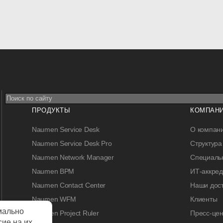
ПРОДУКТЫ
КОМПАН
Naumen Service Desk
О компан
Naumen Service Desk Pro
Структура
Naumen Network Manager
Специальн
Naumen BPM
ИТ-аккре
Naumen Contact Center
Наши дос
Naumen WFM
Клиенты
мально
Naumen Project Ruler
Пресс-цен
сие на их