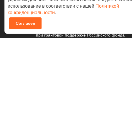
использование в соответствии с нашей
Политикой
конфиденциальности
.
© 2026 NAUMEN
Согласен
Технологические разработки осуществляются
при грантовой поддержке Российского фонда
развития информационных технологий (РФРИТ)
Политика в отношении
обработки персональных данных