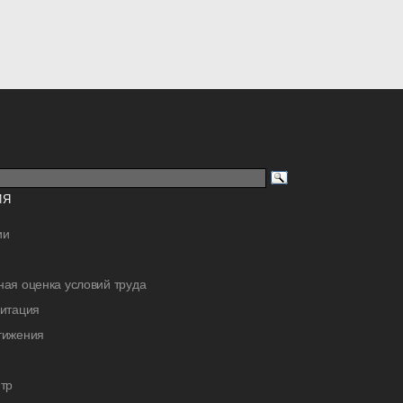
ИЯ
ии
ая оценка условий труда
дитация
тижения
тр