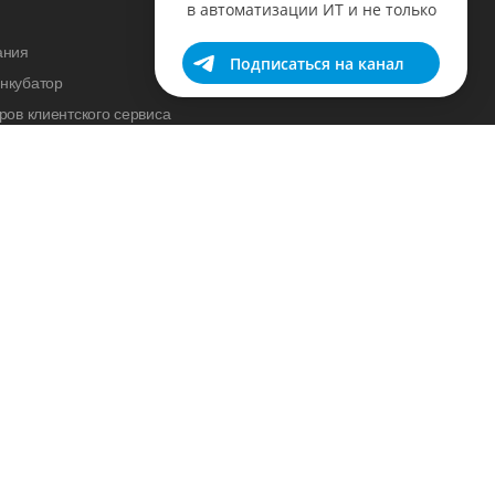
в автоматизации ИТ и не только
ания
Подписаться на канал
нкубатор
ров клиентского сервиса
cademy
нас
ка
вный блог