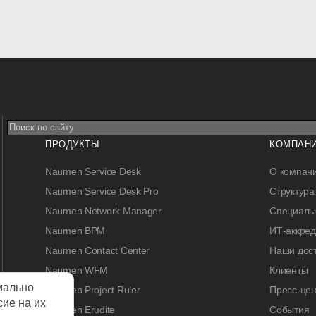
ПРОДУКТЫ
КОМПАН
Naumen Service Desk
О компан
Naumen Service Desk Pro
Структура
Naumen Network Manager
Специальн
Naumen BPM
ИТ-аккре
Naumen Contact Center
Наши дос
Naumen WFM
Клиенты
мально
Naumen Project Ruler
Пресс-цен
сие на их
Naumen Erudite
События