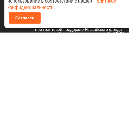
использование в соответствии с нашей
Политикой
конфиденциальности
.
© 2026 NAUMEN
Согласен
Технологические разработки осуществляются
при грантовой поддержке Российского фонда
развития информационных технологий (РФРИТ)
Политика в отношении
обработки персональных данных