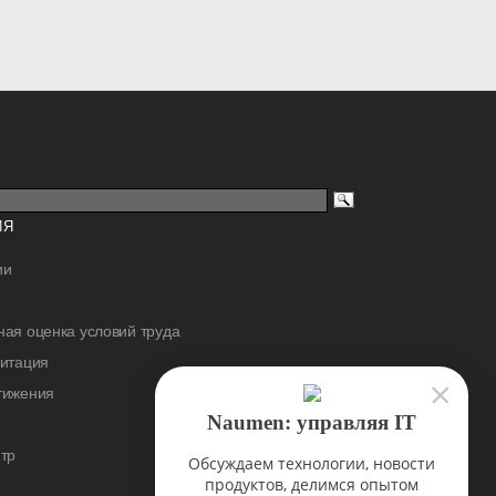
ИЯ
ии
ая оценка условий труда
дитация
тижения
Naumen: управляя IT
тр
Обсуждаем технологии, новости
продуктов, делимся опытом