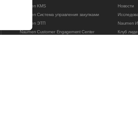
Naumen KMS
Новости
Naumen Система управления закупками
Исследов
Naumen ЭТП
Naumen И
Naumen Customer Engagement Center
Клуб лиде
Naumen Legal Tech
Naumen A
Naumen Enterprise Search
Контакты
Naumen Smart Expertise
КАРЬЕРА
Работа у 
Вакансии
Стажиров
Корпорати