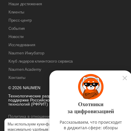
Наши достижения
Клиенты
Пресс-центр
События
Новости
Исследования
Naumen Инкубатор
Клуб лидеров клиентского сервиса
Naumen Academy
Контакты
© 2026 NAUMEN
Технологические разработки осуществляются при грантовой
поддержке Российского фонда развития информационных
Охотники
технологий (РФРИТ)
за цифровизацией
Политика в отношении
обработки персональных данных
Рассказываем, что происходит
Мы используем куки-файлы, чтобы наш сайт был
в диджитал-сфере: обзоры
максимально удобным для вас. Нажимая «Согласен», вы