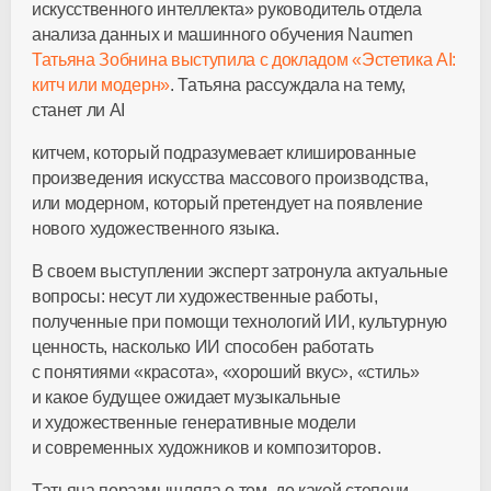
искусственного интеллекта» руководитель отдела
анализа данных и машинного обучения Naumen
Татьяна Зобнина выступила с докладом «Эстетика AI:
китч или модерн»
. Татьяна рассуждала на тему,
станет ли AI
китчем, который подразумевает клишированные
произведения искусства массового производства,
или модерном, который претендует на появление
нового художественного языка.
В своем выступлении эксперт затронула актуальные
вопросы: несут ли художественные работы,
полученные при помощи технологий ИИ, культурную
ценность, насколько ИИ способен работать
с понятиями «красота», «хороший вкус», «стиль»
и какое будущее ожидает музыкальные
и художественные генеративные модели
и современных художников и композиторов.
Татьяна поразмышляла о том, до какой степени