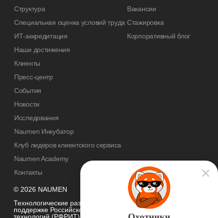
Структура
Вакансии
Специальная оценка условий труда
Стажировка
ИТ-аккредитация
Корпоративный блог
Наши достижения
Клиенты
Пресс-центр
События
Новости
Исследования
Naumen Инкубатор
Клуб лидеров клиентского сервиса
Naumen Academy
Контакты
© 2026 NAUMEN
Технологические разработки осуществляются при грантовой
поддержке Российского фонда развития информационных
Охотники
технологий (РФРИТ)