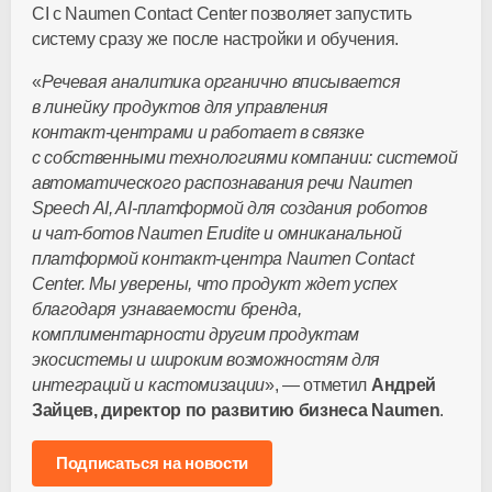
CI с Naumen Contact Center позволяет запустить
систему сразу же после настройки и обучения.
«
Речевая аналитика органично вписывается
в линейку продуктов для управления
контакт-центрами
и работает в связке
с собственными технологиями компании: системой
автоматического распознавания речи Naumen
Speech AI,
AI-платформой
для создания роботов
и
чат-ботов
Naumen Erudite и омниканальной
платформой
контакт-центра
Naumen Contact
Center. Мы уверены, что продукт ждет успех
благодаря узнаваемости бренда,
комплиментарности другим продуктам
экосистемы и широким возможностям для
интеграций и кастомизации
», — отметил
Андрей
Зайцев, директор по развитию бизнеса Naumen
.
Подписаться на новости