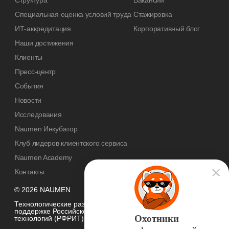
Структура
Вакансии
Специальная оценка условий труда
Стажировка
ИТ-аккредитация
Корпоративный блог
Наши достижения
Клиенты
Пресс-центр
События
Новости
Исследования
Naumen Инкубатор
Клуб лидеров клиентского сервиса
Naumen Academy
Контакты
© 2026 NAUMEN
Технологические разработки осуществляются при грантовой
поддержке Российского фонда развития информационных
Охотники
технологий (РФРИТ)