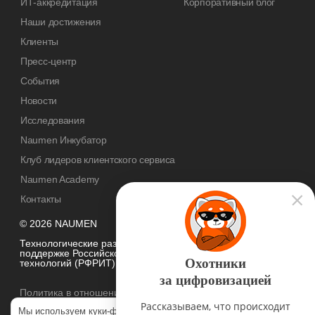
ИТ-аккредитация
Корпоративный блог
Наши достижения
Клиенты
Пресс-центр
События
Новости
Исследования
Naumen Инкубатор
Клуб лидеров клиентского сервиса
Naumen Academy
Контакты
© 2026 NAUMEN
Технологические разработки осуществляются при грантовой
поддержке Российского фонда развития информационных
Охотники
технологий (РФРИТ)
за цифровизацией
Политика в отношении
обработки персональных данных
Рассказываем, что происходит
Мы используем куки-файлы, чтобы наш сайт был