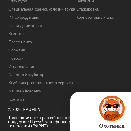
Структура
Вакансии
Специальная оценка условий труда
Стажировка
ИТ-аккредитация
Корпоративный блог
Наши достижения
Клиенты
Пресс-центр
События
Новости
Исследования
Naumen Инкубатор
Клуб лидеров клиентского сервиса
Naumen Academy
Контакты
© 2026 NAUMEN
Технологические разработки осуществляются при грантовой
поддержке Российского фонда развития информационных
Охотники
технологий (РФРИТ)