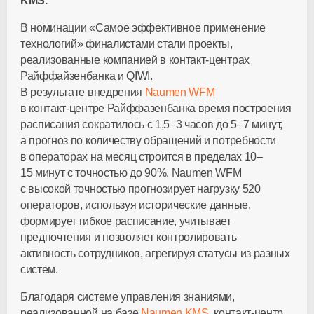
KMS.
В номинации «Самое эффективное применение
технологий» финалистами стали проекты,
реализованные компанией в
контакт-центрах
Райффайзенбанка и QIWI.
В результате внедрения
Naumen WFM
в
контакт-центре
Райффазенбанка время построения
расписания сократилось с 1,5–3 часов до 5–7 минут,
а прогноз по количеству обращений и потребности
в операторах на месяц строится в пределах 10–
15 минут с точностью до 90%. Naumen WFM
с высокой точностью прогнозирует нагрузку 520
операторов, используя исторические данные,
формирует гибкое расписание, учитывает
предпочтения и позволяет контролировать
активность сотрудников, агрегируя статусы из разных
систем.
Благодаря системе управления знаниями,
реализованной на базе
Naumen KMS
,
контакт-центр