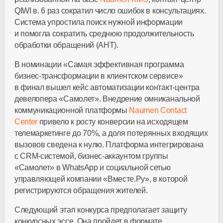
QIWI в. 6 раз сократил число ошибок в консультациях.
Система упростила поиск нужной информации
и помогла сократить среднюю продолжительность
обработки обращений (AHT).
В номинации «Самая эффективная программа
бизнес-трансформации
в клиентском сервисе»
в финал вышел кейс автоматизации
контакт-центра
девелопера «Самолет». Внедрение омниканальной
коммуникационной платформы
Naumen Contact
Center
привело к росту конверсии на исходящем
телемаркетинге до 70%, а доля потерянных входящих
вызовов сведена к нулю. Платформа интегрирована
с
CRM-системой
,
бизнес-аккаунтом
группы
«Самолет» в WhatsApp и социальной сетью
управляющей компании «Вместе.Ру», в которой
регистрируются обращения жителей.
Следующий этап конкурса предполагает защиту
конкурсных эссе. Она пройдет в формате