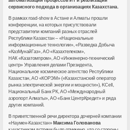
автоматизации процессов ИТ и реализации
сервисного подхода в организациях Казахстана.
В рамках road-show в Астане и Алматы прошли
конференции, на которых присутствовали
представители компаний разных отраслей
Республики Казахстан – «Национальные
информационные технологии», «Разведка Добыча
«КазМунайГаз», АО «Казахтелеком»,
НАК «Казатомпром», АО «Инженерно-технический
центр» Управления делами Президента,
Национальное космическое агентство Республики
Казахстан, АО «КОРЭМ» («Казахстанский оператор
рынка электрической энергии и мощности»), KCell,
Национальный Банк РК, АО «Международный
аэропорт Алматы», АО «Банк ЦентрКредит» и ряда
других компаний.
В приветственной речи директора дочерней компании
«Наумен-Казахстан»
Максима Голованова
к участникам встречи было отмечено, что со стороны