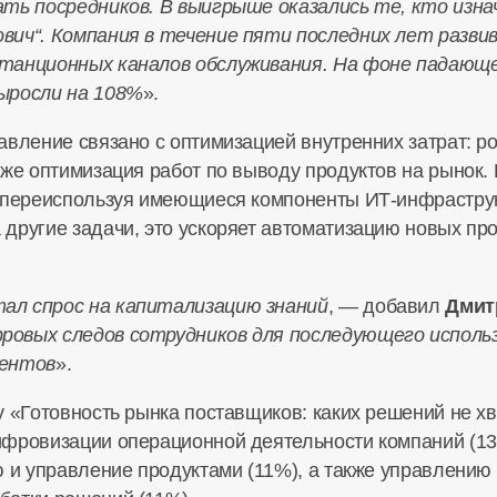
ть посредников. В выигрыше оказались те, кто изна
вич“. Компания в течение пяти последних лет разв
танционных каналов обслуживания. На фоне падающе
ыросли на 108%
».
вление связано с оптимизацией внутренних затрат: ро
же оптимизация работ по выводу продуктов на рынок. 
, переиспользуя имеющиеся компоненты
ИТ-инфрастру
другие задачи, это ускоряет автоматизацию новых пр
ал спрос на капитализацию знаний
, — добавил
Дмит
овых следов сотрудников для последующего использ
тентов
».
 «Готовность рынка поставщиков: каких решений не хв
ифровизации операционной деятельности компаний (1
ю и управление продуктами (11%), а также управлению