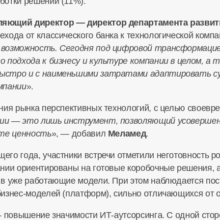
ботки решений (11%).
ляющий директор — директор департамента развит
ехода от классического банка к технологической компа
 возможность. Сегодня под цифровой трансформаци
 подхода к бизнесу и культуре компании в целом, а
быстро и с наименьшими затратами адаптировать
мпании
».
ния рынка перспективных технологий, с целью своевре
ии — это лишь инструмент, позволяющий усоверше
ете ценность
», — добавил
Меламед
.
го года, участники встречи отметили неготовность р
нии ориентированы на готовые коробочные решения, 
 в уже работающие модели. При этом наблюдается пос
бизнес-моделей
(платформ), сильно отличающихся от о
 — повышение значимости
ИТ-аутсорсинга
. С одной сто