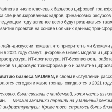
Partners в числе ключевых барьеров цифровой трансф
тка специализированных кадров, финансовых ресурсов
едующем году активнее всего будут развиваться таки
звитие проектов на основе больших данных; трансфор
нлайн-дискуссии
показал, что приоритетными блоками 
и в 2021 году станут: цифровые
бизнес-модели
и цифр
раструктура
,
ИТ-архитектура
,
ИТ-безопасность
, работ
дников в цифровую трансформацию и развитие цифрово
азвитию бизнеса NAUMEN,
в своем выступлении расск
ваются сегодня и какие тренды ожидаются в 2021 году
условно, были связаны с пандемией, хотя часть из н
ин
. —
Многие заказчики перешли на удаленный режим
й инфраструктуры. Кроме того, стремясь быть ближ