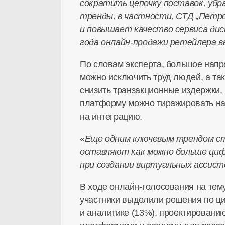
сократить цепочку поставок, убра
тренды, в частности, СТД „Петро
и повышает качество сервиса дис
года
онлайн-продажи
ретейлера в
По словам эксперта, большое напра
можно исключить труд людей, а так
снизить транзакционные издержки
платформу можно тиражировать на 
на интеграцию.
«
Еще одним ключевым трендом ст
оставляют как можно больше цифр
при создании виртуальных ассис
В ходе
онлайн-голосования
на тему
участники выделили решения по ц
и аналитике (13%), проектировани