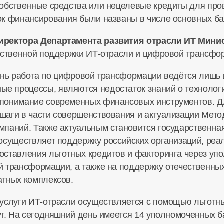
собственные средства или нецелевые кредиты для пр
ок финансирования были названы в числе основных б
директора Департамента развития отрасли ИТ Мини
рственной поддержки
ИТ-отрасли
и цифровой трансфор
ень работа по цифровой трансформации ведётся лишь 
 процессы, являются недостаток знаний о технологи
понимание современных финансовых инструментов. Д
шаги в части совершенствования и актуализации Мето
паний. Также актуальным становится государственна
 осуществляет поддержку российских организаций, ре
оставления льготных кредитов и факторинга через уп
 трансформации, а также на поддержку отечественны
атных комплексов.
 услуги
ИТ-отрасли
осуществляется с помощью льготны
уг. На сегодняшний день имеется 14 уполномоченных б