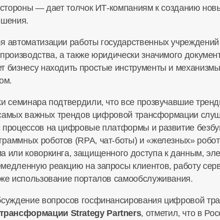
й стороны — дает толчок
ИТ-компаниям
к созданию новы
ешения.
я автоматизации работы государственных учреждений 
производства, а также юридически значимого документ
т бизнесу находить простые инструменты и механизмы 
ом.
ки семинара подтвердили, что все прозвучавшие тренд
ди самых важных трендов цифровой трансформации слу
 процессов на цифровые платформы и развитие безбу
граммных роботов (RPA,
чат-боты
) и «железных» робо
а или коворкинга, защищенного доступа к данным, эл
медленную реакцию на запросы клиентов, работу серв
кже использование порталов самообслуживания.
обсуждение вопросов госфинансирования цифровой т
рансформации Strategy Partners
, отметил, что в Р