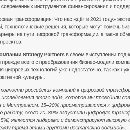
ве современных инструментов финансирования и подде
вая трансформация: Что нас ждёт в 2021 году» эксп
, технологические решения, которые могут помочь биз
арьеры на пути цифровой трансформации, а также обм
проектов.
компании Strategy Partners
в своем выступлении подч
 прежде всего с преобразования
бизнес-модели
компа
я цифровых технологий уже недостаточно, так как ну
ративной культуры.
отовности российских компаний к цифровой трансфо
исследования этого года, которое мы проводили со
и Минтрансом, 15–20% присматриваются к цифров
ю работу, около 70–80% запустили цифровую транс
ло 5%) являются лидерами и демонстрируют высокую
ежду тремя этими группами достаточно большой
».