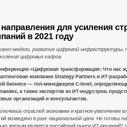
направления для усиления ст
паний в 2021 году
изнес-модели
, развитие цифровой инфраструктуры, 
околения цифровых кадров.
онференция
«Цифровая трансформация: Что нас ждё
лтинговая компания Strategy Partners и
ИТ-разраб
лей бизнеса —
топ-менеджеров
С-level
, определяющ
аниях, а также экспертов из
ИТ-индустрии
, предс
овых организаций и консультантов.
ключевых отраслей экономики и кратное увеличение в
й возведено в ранг национальной цели. Но готовы ли
ко зрелым является российский рынок
ИТ-решений
? 