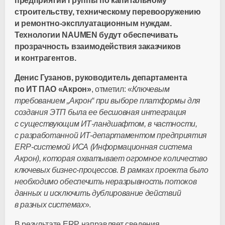
предприятий Группы по капитальному
строительству, техническому перевооружению
и
ремонтно-эксплуатационным
нуждам.
Технологии NAUMEN будут обеспечивать
прозрачность взаимодействия заказчиков
и контрагентов.
Денис Гузанов, руководитель департамента
по ИТ П
АО «Акрон»
, отметил: «
Ключевым
требованием „Акрон“ при выборе платформы для
создания ЭТП была ее бесшовная интеграция
с существующим
ИТ-ландшафтом
, в частности,
с разработанной
ИТ-департаментом
предприятия
ERP-системой
ИСА (Информационная система
Акрон), которая охватывает огромное количество
ключевых
бизнес-процессов
. В рамках проекта было
необходимо обеспечить неразрывность потоков
данных и исключить дублирование действий
в разных системах
».
В результате ERP направляет сведения