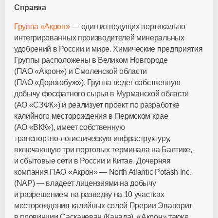
Справка
Группа «Акрон»
— один из ведущих вертикально
интегрированных производителей минеральных
удобрений в России и мире. Химические предприятия
Группы расположены в Великом Новгороде
(П
АО «Акрон»
) и Смоленской области
(П
АО «Дорогобуж»
). Группа ведет собственную
добычу фосфатного сырья в Мурманской области
(
АО «СЗФК»
) и реализует проект по разработке
калийного месторождения в Пермском крае
(
АО «ВКК»
), имеет собственную
транспортно-логистическую
инфраструктуру,
включающую три портовых терминала на Балтике,
и сбытовые сети в России и Китае. Дочерняя
компания П
АО «Акрон»
— North Atlantic Potash Inc.
(NAP) — владеет лицензиями на добычу
и разрешением на разведку на 10 участках
месторождения калийных солей Прерии Эвапорит
в провинции Саскачеван (Канада). «Акрон» также